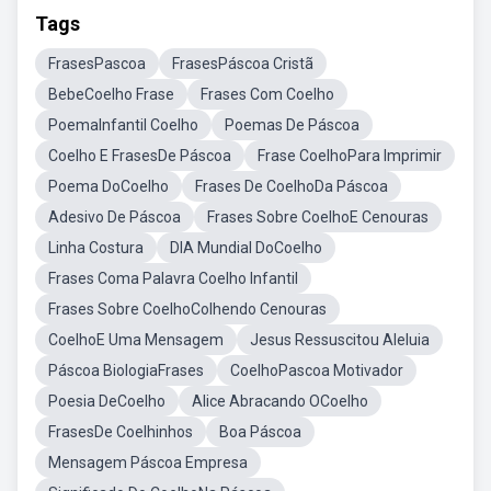
Tags
FrasesPascoa
FrasesPáscoa Cristã
BebeCoelho Frase
Frases Com Coelho
PoemaInfantil Coelho
Poemas De Páscoa
Coelho E FrasesDe Páscoa
Frase CoelhoPara Imprimir
Poema DoCoelho
Frases De CoelhoDa Páscoa
Adesivo De Páscoa
Frases Sobre CoelhoE Cenouras
Linha Costura
DIA Mundial DoCoelho
Frases Coma Palavra Coelho Infantil
Frases Sobre CoelhoColhendo Cenouras
CoelhoE Uma Mensagem
Jesus Ressuscitou Aleluia
Páscoa BiologiaFrases
CoelhoPascoa Motivador
Poesia DeCoelho
Alice Abracando OCoelho
FrasesDe Coelhinhos
Boa Páscoa
Mensagem Páscoa Empresa