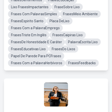
FrasesSentimentos
FrasesEducação
Lixo FrasesImpactantes
FraseSobre Lixo
Frases Com PalavrasSimples
FrasesMeio Ambiente
FrasesEspirito Santo
Placa DeLixo
Frases Com a PalavraEmprego
FrasesTriste Em Inglês
FrasesCaipiras Lixo
FrasesDe Honestidade E Caráter
PalavraEscrita Lixo
FrasesEducativas Lixo
FrasesDo Lixos
Papel De Parede Para PCFrases
Frases Com a PalavraHerbívoros
FrasesFeedbacks