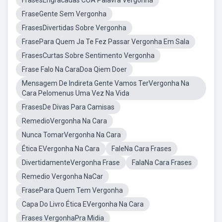
FrasesEngracadas COA Palavra Vergonha
FraseGente Sem Vergonha
FrasesDivertidas Sobre Vergonha
FrasePara Quem Ja Te Fez Passar Vergonha Em Sala
FrasesCurtas Sobre Sentimento Vergonha
Frase Falo Na CaraDoa Qiem Doer
Mensagem De Indireta Gente Vamos TerVergonha Na
Cara Pelomenus Uma Vez Na Vida
FrasesDe Divas Para Camisas
RemedioVergonha Na Cara
Nunca TomarVergonha Na Cara
Ética EVergonha Na Cara
FaleNa Cara Frases
DivertidamenteVergonha Frase
FalaNa Cara Frases
Remedio Vergonha NaCar
FrasePara Quem Tem Vergonha
Capa Do Livro Ética EVergonha Na Cara
Frases VergonhaPra Midia