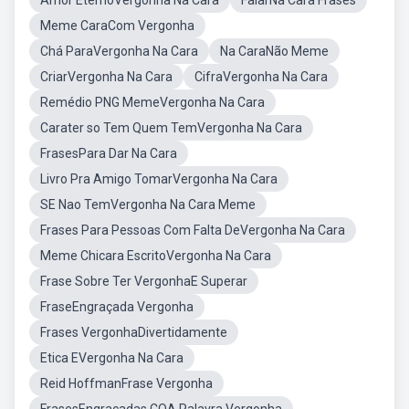
Amor EternoVergonha Na Cara
FalarNa Cara Frases
Meme CaraCom Vergonha
Chá ParaVergonha Na Cara
Na CaraNão Meme
CriarVergonha Na Cara
CifraVergonha Na Cara
Remédio PNG MemeVergonha Na Cara
Carater so Tem Quem TemVergonha Na Cara
FrasesPara Dar Na Cara
Livro Pra Amigo TomarVergonha Na Cara
SE Nao TemVergonha Na Cara Meme
Frases Para Pessoas Com Falta DeVergonha Na Cara
Meme Chicara EscritoVergonha Na Cara
Frase Sobre Ter VergonhaE Superar
FraseEngraçada Vergonha
Frases VergonhaDivertidamente
Etica EVergonha Na Cara
Reid HoffmanFrase Vergonha