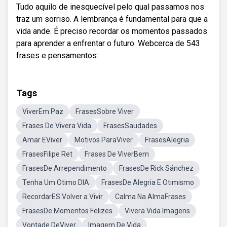
Tudo aquilo de inesquecível pelo qual passamos nos
traz um sorriso. A lembrança é fundamental para que a
vida ande. É preciso recordar os momentos passados
para aprender a enfrentar o futuro. Webcerca de 543
frases e pensamentos:
Tags
ViverEm Paz
FrasesSobre Viver
Frases De Vivera Vida
FrasesSaudades
Amar EViver
Motivos ParaViver
FrasesAlegria
FrasesFilipe Ret
Frases De ViverBem
FrasesDe Arrependimento
FrasesDe Rick Sánchez
Tenha Um Otimo DIA
FrasesDe Alegria E Otimismo
RecordarES Volver a Vivir
Calma Na AlmaFrases
FrasesDe Momentos Felizes
Vivera Vida Imagens
Vontade DeViver
Imagem De Vida