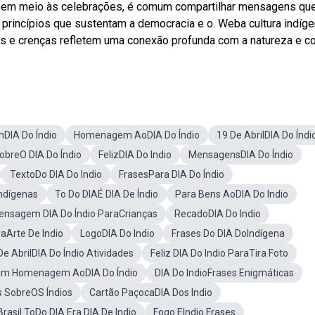
ebem meio às celebrações, é comum compartilhar mensagens qu
princípios que sustentam a democracia e o. Weba cultura indíge
es e crenças refletem uma conexão profunda com a natureza e 
DIA Do Índio
Homenagem AoDIA Do Índio
19 De AbrilDIA Do Índi
obreO DIA Do Índio
FelizDIA Do Indio
MensagensDIA Do Índio
TextoDo DIA Do Indio
FrasesPara DIA Do Índio
ndígenas
To Do DIAÉ DIA De Índio
Para Bens AoDIA Do Indio
nsagem DIA Do Índio ParaCrianças
RecadoDIA Do Indio
aArte De Indio
LogoDIA Do Indio
Frases Do DIA DoIndígena
De AbrilDIA Do Índio Atividades
Feliz DIA Do Indio ParaTira Foto
Em Homenagem AoDIA Do Índio
DIA Do IndioFrases Enigmáticas
s SobreOS Índios
Cartão PaçocaDIA Dos Indio
rasil ToDo DIA Era DIA De Indio
Fogo EIndio Frases