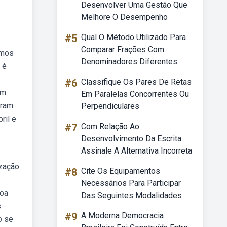
Desenvolver Uma Gestão Que
Melhore O Desempenho
#5
Qual O Método Utilizado Para
Comparar Frações Com
amos
Denominadores Diferentes
 é
#6
Classifique Os Pares De Retas
om
Em Paralelas Concorrentes Ou
bram
Perpendiculares
ril e
#7
Com Relação Ao
Desenvolvimento Da Escrita
Assinale A Alternativa Incorreta
ização
#8
Cite Os Equipamentos
Necessários Para Participar
coa
Das Seguintes Modalidades
s
#9
A Moderna Democracia
o se