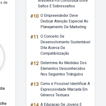
Brasileira Foi Construída Entre
as de
Saltos E Sobressaltos
#10
O Empreendedor Deve
Dedicar Atenção Especial Ao
Planejamento De Marketing
#11
O Conceito De
Desenvolvimento Sustentável
Dita Acerca Da
Compatibilização
#12
Determine As Medidas Dos
Elementos Desconhecidos
Nos Seguintes Triângulos
#13
Como é Possível Identificar A
dia
Expressividade Marcada Em
Gêneros Textuais
ilhe
#14
A Educacao De Jovens E