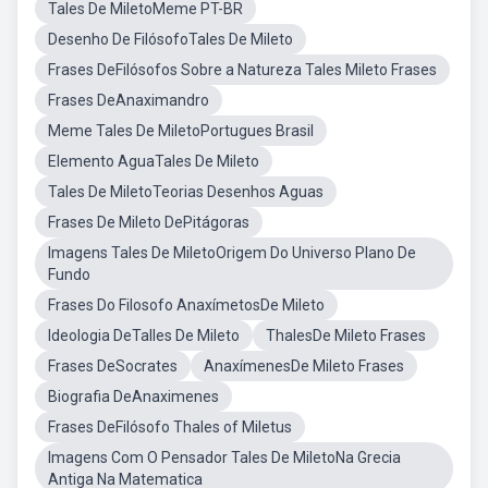
Tales De MiletoMeme PT-BR
Desenho De FilósofoTales De Mileto
Frases DeFilósofos Sobre a Natureza Tales Mileto Frases
Frases DeAnaximandro
Meme Tales De MiletoPortugues Brasil
Elemento AguaTales De Mileto
Tales De MiletoTeorias Desenhos Aguas
Frases De Mileto DePitágoras
Imagens Tales De MiletoOrigem Do Universo Plano De
Fundo
Frases Do Filosofo AnaxímetosDe Mileto
Ideologia DeTalles De Mileto
ThalesDe Mileto Frases
Frases DeSocrates
AnaxímenesDe Mileto Frases
Biografia DeAnaximenes
Frases DeFilósofo Thales of Miletus
Imagens Com O Pensador Tales De MiletoNa Grecia
Antiga Na Matematica