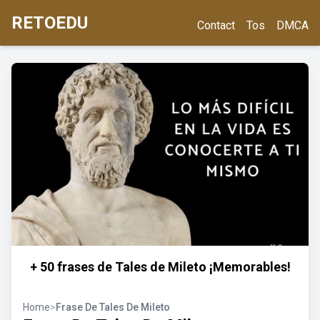
RETOEDU
Contact
Tos
DMCA
+ 50 frases de Tales de Mileto ¡Memorables!
Home
>
Frase De Tales De Mileto