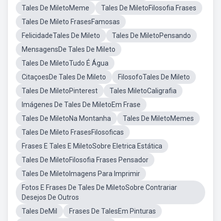
Tales De MiletoMeme
Tales De MiletoFilosofia Frases
Tales De Mileto FrasesFamosas
FelicidadeTales De Mileto
Tales De MiletoPensando
MensagensDe Tales De Mileto
Tales De MiletoTudo É Água
CitaçoesDe Tales De Mileto
FilosofoTales De Mileto
Tales De MiletoPinterest
Tales MiletoCaligrafia
Imágenes De Tales De MiletoEm Frase
Tales De MiletoNa Montanha
Tales De MiletoMemes
Tales De Mileto FrasesFilosoficas
Frases E Tales E MiletoSobre Eletrica Estática
Tales De MiletoFilosofia Frases Pensador
Tales De MiletoImagens Para Imprimir
Fotos E Frases De Tales De MiletoSobre Contrariar
Desejos De Outros
Tales DeMil
Frases De TalesEm Pinturas