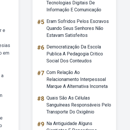
Tecnologias Digitais De
Informação E Comunicação
#5
Eram Sofridos Pelos Escravos
Quando Seus Senhores Não
r e
Estavam Satisfeitos
esias
#6
Democratização Da Escola
do em
Publica A Pedagogia Critico
Social Dos Conteudos
#7
Com Relação Ao
 a
Relacionamento Interpessoal
Marque A Alternativa Incorreta
um
#8
Quais São As Células
Sanguíneas Responsáveis Pelo
Transporte Do Oxigênio
de
#9
Na Antiguidade Alguns
o