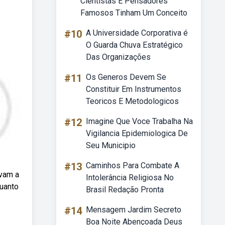
Cientistas E Pensadores
Famosos Tinham Um Conceito
#10
A Universidade Corporativa é
O Guarda Chuva Estratégico
Das Organizações
#11
Os Generos Devem Se
Constituir Em Instrumentos
Teoricos E Metodologicos
#12
Imagine Que Voce Trabalha Na
Vigilancia Epidemiologica De
Seu Municipio
#13
Caminhos Para Combate A
avam a
Intolerância Religiosa No
quanto
Brasil Redação Pronta
#14
Mensagem Jardim Secreto
Boa Noite Abençoada Deus