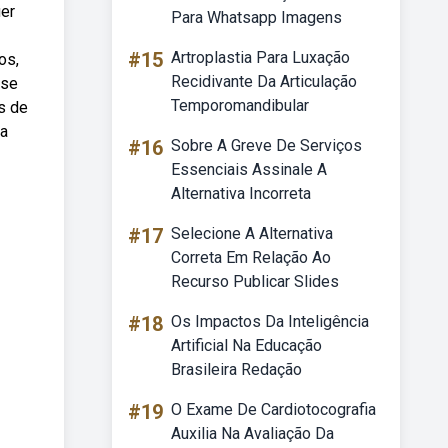
uer
Para Whatsapp Imagens
#15
Artroplastia Para Luxação
os,
Recidivante Da Articulação
 se
Temporomandibular
s de
ca
#16
Sobre A Greve De Serviços
Essenciais Assinale A
Alternativa Incorreta
#17
Selecione A Alternativa
Correta Em Relação Ao
Recurso Publicar Slides
#18
Os Impactos Da Inteligência
Artificial Na Educação
Brasileira Redação
#19
O Exame De Cardiotocografia
Auxilia Na Avaliação Da