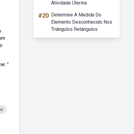
Atividade Uterina
#20
Determine A Medida Do
Elemento Desconhecido Nos
Triângulos Retângulos
e
com
to
er. ”
os