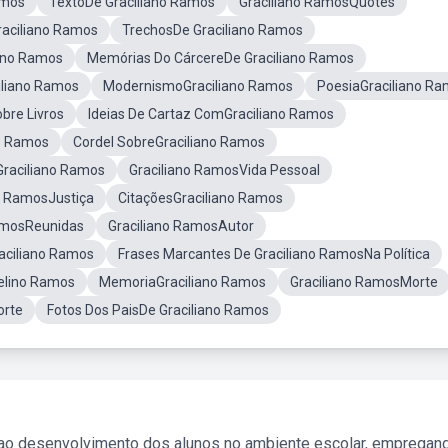
amos
TextoDe Graciliano Ramos
Graciliano RamosQuotes
raciliano Ramos
TrechosDe Graciliano Ramos
ano Ramos
Memórias Do CárcereDe Graciliano Ramos
liano Ramos
ModernismoGraciliano Ramos
PoesiaGraciliano R
bre Livros
Ideias De Cartaz ComGraciliano Ramos
no Ramos
Cordel SobreGraciliano Ramos
Graciliano Ramos
Graciliano RamosVida Pessoal
no RamosJustiça
CitaçõesGraciliano Ramos
RamosReunidas
Graciliano RamosAutor
aciliano Ramos
Frases Marcantes De Graciliano RamosNa Política
celino Ramos
MemoriaGraciliano Ramos
Graciliano RamosMorte
orte
Fotos Dos PaisDe Graciliano Ramos
 ao desenvolvimento dos alunos no ambiente escolar, empregan