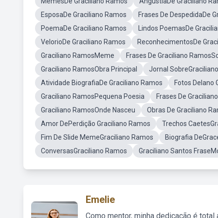
MemesDe Graciliano Ramos
AngústiaDe Graciliano R
EsposaDe Graciliano Ramos
Frases De DespedidaDe G
PoemaDe Graciliano Ramos
Lindos PoemasDe Gracili
VelorioDe Graciliano Ramos
ReconhecimentosDe Graci
Graciliano RamosMeme
Frases De Graciliano RamosSo
Graciliano RamosObra Principal
Jornal SobreGracilia
Atividade BiografiaDe Graciliano Ramos
Fotos DeIano 
Graciliano RamosPequena Poesia
Frases De Gracilia
Graciliano RamosOnde Nasceu
Obras De Graciliano 
Amor DePerdição Graciliano Ramos
Trechos CaetesGr
Fim De Slide MemeGraciliano Ramos
Biografia DeGra
ConversasGraciliano Ramos
Graciliano Santos FraseM
Emelie
Como mentor, minha dedicação é total