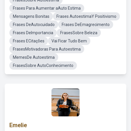
FrasesSobre Autoestima
Frases Para Aumentar aAuto Estima
Mensagens Bonitas
Frases AutoestimaY Positivismo
Frases DeAutocuidado
Frases DeEmagrecimento
Frases DeImportancia
FrasesSobre Beleza
Frases ECitações
Vai Ficar Tudo Bem
FrasesMotivadoras Para Autoestima
MemesDe Autoestima
FrasesSobre AutoConhecimento
Emelie