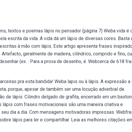
s, textos e poemas lápis no pensador (página 7) Web⁠a vida é
la escrita da vida. A vida dá um lápis de diversas cores. Basta 
scritas à mão com lápis. Este artigo apresenta frases inspirad
 Artefacto, geralmente de madeira, cilíndrico, comprido e fino, cu
 desenhar (ex. : Para a prova de desenho, é. Webcerca de 618 fr
ceiras pra esta bandida! Weba lapis ou à lápis. A expressão a 
eta, porque, apesar de também ser uma locução adverbial de.
o de lápis: Cilindro delgado de grafita, encerrado em um basto
 lápis com frases motivacionais são uma maneira criativa e
 ao seu dia a dia. Com mensagens motivadoras impressas. Webfr
obre lápis para ler e compartilhar. Leia as melhores citações e