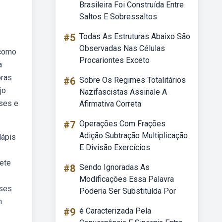
Brasileira Foi Construída Entre
Saltos E Sobressaltos
#5
Todas As Estruturas Abaixo São
Observadas Nas Células
 como
Procariontes Exceto
a
oras
#6
Sobre Os Regimes Totalitários
jo
Nazifascistas Assinale A
ases e
Afirmativa Correta
#7
Operações Com Frações
Adição Subtração Multiplicação
lápis
E Divisão Exercícios
nete
#8
Sendo Ignoradas As
Modificações Essa Palavra
ases
Poderia Ser Substituída Por
m
#9
é Caracterizada Pela