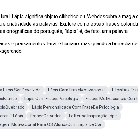
lural. Lápis significa objeto cilíndrico ou. Webdescubra a magia 
 e criatividade às palavras. Explore como essas frases colorid
s ortográficas do português, “lápis” é, de fato, uma palavra.
frases e pensamentos: Errar é humano, mas quando a borracha se
exagerando.
a Lapis Ser Devolvido
Lápis Com FraseMotivacional
LápisDas Fra
esBranco
Lápis Com FrasesPsicologia
Frases Motivacionais Com
ápisQuebrado
Lápis Personalidade Com FraseDe Psicologia
ores E Lápis
FrasesColoridas
Lettering InspiraçãoLápis
gem Motivacional Para OS AlunosCom Lápis De Cor