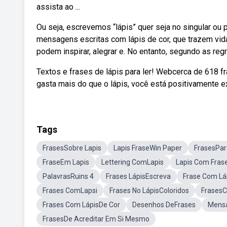
assista ao ...
Ou seja, escrevemos “lápis” quer seja no singular ou p
mensagens escritas com lápis de cor, que trazem vida
podem inspirar, alegrar e. No entanto, segundo as regra
Textos e frases de lápis para ler! Webcerca de 618 
gasta mais do que o lápis, você está positivamente 
Tags
FrasesSobre Lapis
Lapis FraseWin Paper
FrasesPar
FraseEm Lapis
Lettering ComLapis
Lapis Com Fras
PalavrasRuins 4
Frases LápisEscreva
Frase Com L
Frases ComLapsi
Frases No LápisColoridos
FrasesC
Frases Com LápisDe Cor
Desenhos DeFrases
Mensa
FrasesDe Acreditar Em Si Mesmo