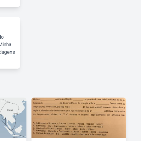
do
Minha
rdagens