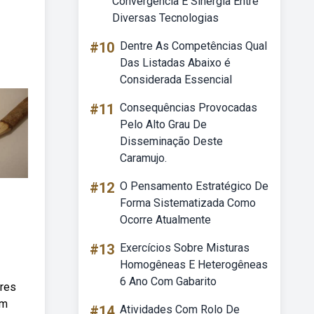
Convergência E Sinergia Entre
Diversas Tecnologias
#10
Dentre As Competências Qual
Das Listadas Abaixo é
Considerada Essencial
#11
Consequências Provocadas
Pelo Alto Grau De
Disseminação Deste
Caramujo.
#12
O Pensamento Estratégico De
Forma Sistematizada Como
Ocorre Atualmente
#13
Exercícios Sobre Misturas
Homogêneas E Heterogêneas
6 Ano Com Gabarito
ares
um
#14
Atividades Com Rolo De