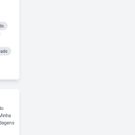
do
rado
do
Minha
rdagens