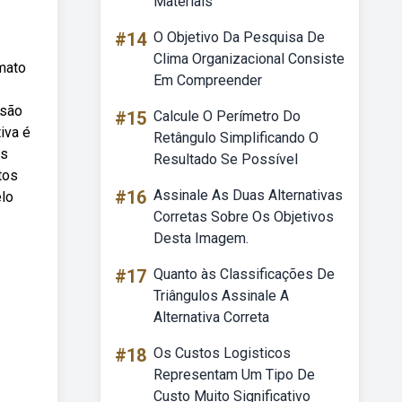
Materiais
#14
O Objetivo Da Pesquisa De
Clima Organizacional Consiste
rmato
Em Compreender
 são
#15
Calcule O Perímetro Do
iva é
Retângulo Simplificando O
os
Resultado Se Possível
tos
#16
Assinale As Duas Alternativas
elo
Corretas Sobre Os Objetivos
Desta Imagem.
#17
Quanto às Classificações De
Triângulos Assinale A
Alternativa Correta
#18
Os Custos Logisticos
Representam Um Tipo De
Custo Muito Significativo