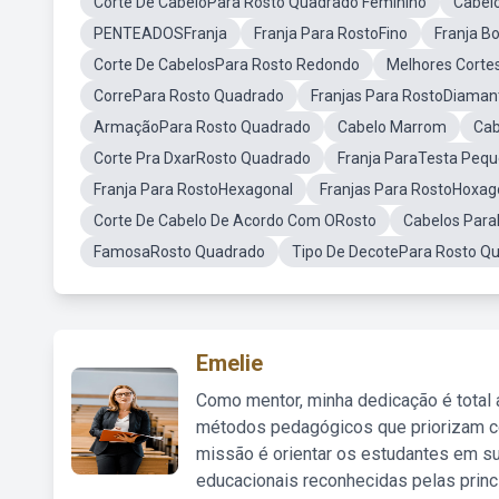
Corte De CabeloPara Rosto Quadrado Feminino
Cabelo
PENTEADOSFranja
Franja Para RostoFino
Franja B
Corte De CabelosPara Rosto Redondo
Melhores Corte
CorrePara Rosto Quadrado
Franjas Para RostoDiaman
ArmaçãoPara Rosto Quadrado
Cabelo Marrom
Cab
Corte Pra DxarRosto Quadrado
Franja ParaTesta Peq
Franja Para RostoHexagonal
Franjas Para RostoHoxag
Corte De Cabelo De Acordo Com ORosto
Cabelos Para
FamosaRosto Quadrado
Tipo De DecotePara Rosto Q
Emelie
Como mentor, minha dedicação é total
métodos pedagógicos que priorizam co
missão é orientar os estudantes em su
educacionais reconhecidas pelas princ