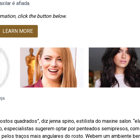
xilar é afiada.
mation, click the button below.
LEARN MORE
nja
tos quadrados”, diz jenna spino, estilista do maxine salon. “el
o, especialistas sugerem optar por penteados semipresos, com 
do pelos traços mais angulares do rosto. Webem um ambiente b