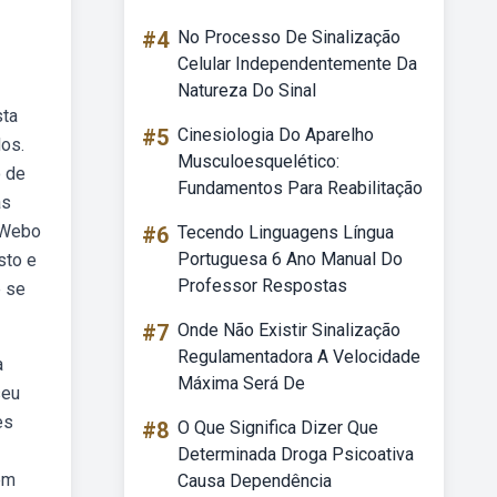
#4
No Processo De Sinalização
Celular Independentemente Da
Natureza Do Sinal
sta
#5
Cinesiologia Do Aparelho
os.
Musculoesquelético:
o de
Fundamentos Para Reabilitação
as
. Webo
#6
Tecendo Linguagens Língua
Portuguesa 6 Ano Manual Do
sto e
Professor Respostas
e se
#7
Onde Não Existir Sinalização
Regulamentadora A Velocidade
a
Máxima Será De
seu
es
#8
O Que Significa Dizer Que
Determinada Droga Psicoativa
êm
Causa Dependência