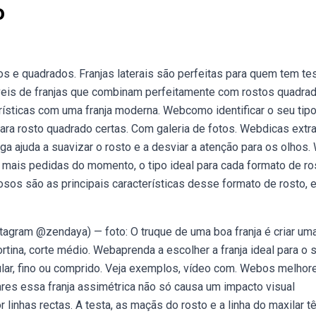
o
s e quadrados. Franjas laterais são perfeitas para quem tem te
veis de franjas que combinam perfeitamente com rostos quadrad
ísticas com uma franja moderna. Webcomo identificar o seu tip
 para rosto quadrado certas. Com galeria de fotos. Webdicas extr
onga ajuda a suavizar o rosto e a desviar a atenção para os olhos
 mais pedidas do momento, o tipo ideal para cada formato de ro
osos são as principais características desse formato de rosto, 
tagram @zendaya) — foto: O truque de uma boa franja é criar um
rtina, corte médio. Webaprenda a escolher a franja ideal para o 
gular, fino ou comprido. Veja exemplos, vídeo com. Webos melhor
lares essa franja assimétrica não só causa um impacto visual
linhas rectas. A testa, as maçãs do rosto e a linha do maxilar t