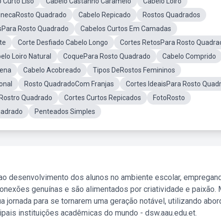
 Curto Liso
Cabelo Castanho Caramelo
Cabelo Loiro
onecaRosto Quadrado
Cabelo Repicado
Rostos Quadrados
sPara Rosto Quadrado
Cabelos Curtos Em Camadas
te
Corte Desfiado Cabelo Longo
Cortes RetosPara Rosto Quadra
elo Loiro Natural
CoquePara Rosto Quadrado
Cabelo Comprido
uena
Cabelo Acobreado
Tipos DeRostos Femininos
onal
Rosto QuadradoCom Franjas
Cortes IdeaisPara Rosto Quad
Rostro Quadrado
Cortes Curtos Repicados
FotoRosto
uadrado
Penteados Simples
 ao desenvolvimento dos alunos no ambiente escolar, empregan
nexões genuínas e são alimentados por criatividade e paixão. 
a jornada para se tornarem uma geração notável, utilizando abo
ipais instituições acadêmicas do mundo - dsw.aau.edu.et.