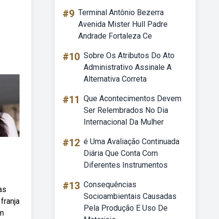
#9
Terminal Antônio Bezerra
Avenida Mister Hull Padre
Andrade Fortaleza Ce
#10
Sobre Os Atributos Do Ato
Administrativo Assinale A
Alternativa Correta
#11
Que Acontecimentos Devem
Ser Relembrados No Dia
Internacional Da Mulher
#12
é Uma Avaliação Continuada
Diária Que Conta Com
Diferentes Instrumentos
#13
Consequências
as
Socioambientais Causadas
franja
Pela Produção E Uso De
em