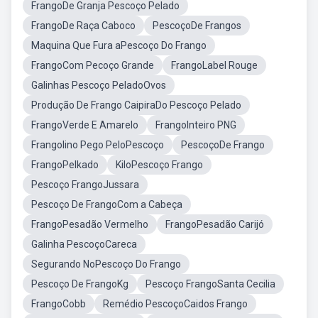
FrangoDe Granja Pescoço Pelado
FrangoDe Raça Caboco
PescoçoDe Frangos
Maquina Que Fura aPescoço Do Frango
FrangoCom Pecoço Grande
FrangoLabel Rouge
Galinhas Pescoço PeladoOvos
Produção De Frango CaipiraDo Pescoço Pelado
FrangoVerde E Amarelo
FrangoInteiro PNG
Frangolino Pego PeloPescoço
PescoçoDe Frango
FrangoPelkado
KiloPescoço Frango
Pescoço FrangoJussara
Pescoço De FrangoCom a Cabeça
FrangoPesadão Vermelho
FrangoPesadão Carijó
Galinha PescoçoCareca
Segurando NoPescoço Do Frango
Pescoço De FrangoKg
Pescoço FrangoSanta Cecilia
FrangoCobb
Remédio PescoçoCaidos Frango