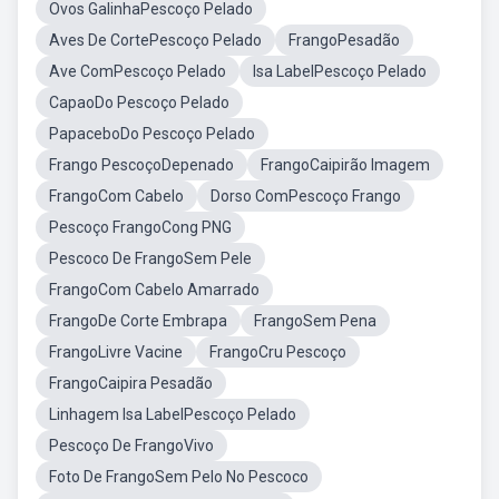
Ovos GalinhaPescoço Pelado
Aves De CortePescoço Pelado
FrangoPesadão
Ave ComPescoço Pelado
Isa LabelPescoço Pelado
CapaoDo Pescoço Pelado
PapaceboDo Pescoço Pelado
Frango PescoçoDepenado
FrangoCaipirão Imagem
FrangoCom Cabelo
Dorso ComPescoço Frango
Pescoço FrangoCong PNG
Pescoco De FrangoSem Pele
FrangoCom Cabelo Amarrado
FrangoDe Corte Embrapa
FrangoSem Pena
FrangoLivre Vacine
FrangoCru Pescoço
FrangoCaipira Pesadão
Linhagem Isa LabelPescoço Pelado
Pescoço De FrangoVivo
Foto De FrangoSem Pelo No Pescoco