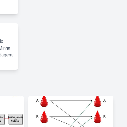
do
Minha
rdagens