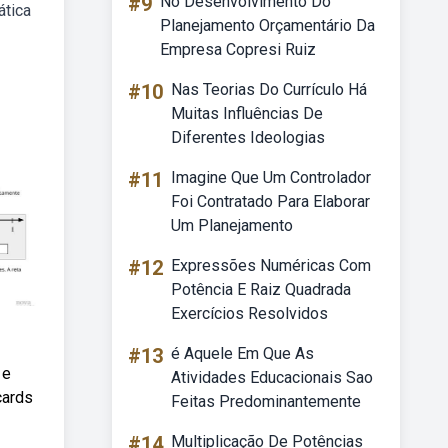
#9
No Desenvolvimento Do
ática
Planejamento Orçamentário Da
Empresa Copresi Ruiz
#10
Nas Teorias Do Currículo Há
Muitas Influências De
Diferentes Ideologias
#11
Imagine Que Um Controlador
Foi Contratado Para Elaborar
Um Planejamento
#12
Expressões Numéricas Com
Potência E Raiz Quadrada
Exercícios Resolvidos
#13
é Aquele Em Que As
 e
Atividades Educacionais Sao
cards
Feitas Predominantemente
#14
Multiplicação De Potências