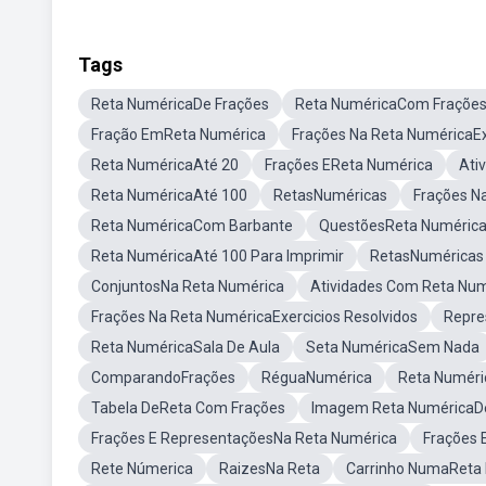
Tags
Reta NuméricaDe Frações
Reta NuméricaCom Fraçõe
Fração EmReta Numérica
Frações Na Reta NuméricaEx
Reta NuméricaAté 20
Frações EReta Numérica
Ati
Reta NuméricaAté 100
RetasNuméricas
Frações N
Reta NuméricaCom Barbante
QuestõesReta Numéric
Reta NuméricaAté 100 Para Imprimir
RetasNuméricas
ConjuntosNa Reta Numérica
Atividades Com Reta Nu
Frações Na Reta NuméricaExercicios Resolvidos
Repre
Reta NuméricaSala De Aula
Seta NuméricaSem Nada
ComparandoFrações
RéguaNumérica
Reta Numéri
Tabela DeReta Com Frações
Imagem Reta NuméricaDe
Frações E RepresentaçõesNa Reta Numérica
Frações 
Rete Númerica
RaizesNa Reta
Carrinho NumaReta 