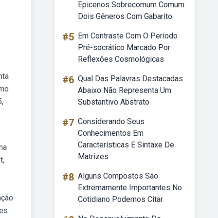
Epicenos Sobrecomum Comum
Dois Gêneros Com Gabarito
#5
Em Contraste Com O Período
Pré-socrático Marcado Por
Reflexões Cosmológicas
nta
#6
Qual Das Palavras Destacadas
smo
Abaixo Não Representa Um
,
Substantivo Abstrato
#7
Considerando Seus
Conhecimentos Em
Características E Sintaxe De
na
Matrizes
,.
#8
Alguns Compostos São
Extremamente Importantes No
ação
Cotidiano Podemos Citar
tes