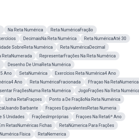
s
Na Reta Numérica
Reta NuméricaFração
ercícios
DecimaisNa Reta Numérica
Reta NuméricaAté 30
vidade SobreReta Numérica
Reta NuméricaDecimal
a RetaNumerada
RepresentarFrações Na Reta Numérica
a
Desenho De UmaReta Numérica
 5 Ano
SetaNumérica
Exercícios Reta Numérica4 Ano
mérica4 Ano
Reta NuméricaFracionada
Ffraçao Na RetaNumerica
sentar FraçõesNuma Reta Numérica
JogoFrações Na Reta Numéric
Linha RetaFraçoes
Ponto a De FraçãoNa Reta Numérica
caUsando Barbante
Fraçoes EquivalentesRetas Numeria
 5 Unidades
FraçõesImpróprias
Fraçoes Na Reta6º Ano
Em RetasNuméricas Fichas
RetaNúmerica Para Frações
Numérica Física
RetaNemerica