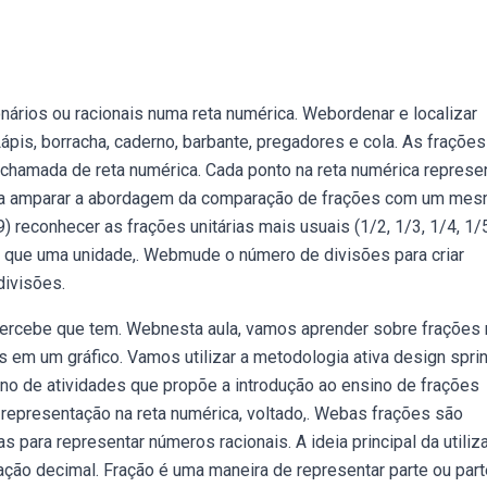
ários ou racionais numa reta numérica. Webordenar e localizar
 Lápis, borracha, caderno, barbante, pregadores e cola. As frações
chamada de reta numérica. Cada ponto na reta numérica represe
ara amparar a abordagem da comparação de frações com um me
conhecer as frações unitárias mais usuais (1/2, 1/3, 1/4, 1/5
que uma unidade,. Webmude o número de divisões para criar
divisões.
ê percebe que tem. Webnesta aula, vamos aprender sobre frações 
 em um gráfico. Vamos utilizar a metodologia ativa design sprint
no de atividades que propõe a introdução ao ensino de frações
a representação na reta numérica, voltado,. Webas frações são
s para representar números racionais. A ideia principal da utiliz
ação decimal. Fração é uma maneira de representar parte ou par