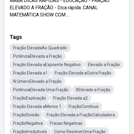
MABA DICAS RÁPIDAS - EDUCAÇÃO - FRAÇÃO
ELEVADO A FRAÇÃO - Dica rápida. CANAL
MATEMÁTICA SHOW COM ...
Tags
Fração ElevadaAo Quadrado
PotênciaElevada a Fração
Fração Elevada aExpoente Negativo
Elevado a Fração
Fração Elevada a1
Fração Elevada aOutra Fração
N UmeroElevado a Fração
PotênciaElevada Uma Fração
XElevado a Fração
FraçãoExplicação
Fração Elevada a2
Fração Elevada aMenos 1
FraçãoContínua
FraçãoDivisão
Fração Elevada a FraçãoCalculadora
FraçãoNegativa
Fracao Negativas
FraçãoIrredutiveis
Como ResolverUma Fração