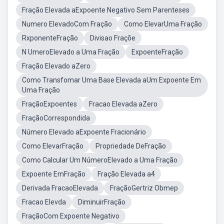
Fração Elevada aExpoente Negativo Sem Parenteses
Numero ElevadoCom Fração
Como ElevarUma Fração
RxponenteFração
Divisao Fraçõe
N UmeroElevado a Uma Fração
ExpoenteFração
Fração Elevado aZero
Como Transfomar Uma Base Elevada aUm Expoente Em
Uma Fração
FraçãoExpoentes
Fracao Elevada aZero
FraçãoCorrespondida
Número Elevado aExpoente Fracionário
Como ElevarFração
Propriedade DeFração
Como Calcular Um NúmeroElevado a Uma Fração
Expoente EmFração
Fração Elevada a4
Derivada FracaoElevada
FraçãoGertriz Obmep
Fracao Elevda
DiminuirFração
FraçãoCom Expoente Negativo