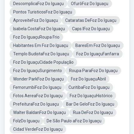
DescomplicaFoz Do Iguaçu
OfurôFoz Do Iguaçu
Pontos TuristicosFoz Do Iguaçu
AproveiteFoz Do Iguaçu
Cataratas DeFoz Do Iguaçu
Isabela CostaFoz Do Iguaçu
Caps IFoz Do Iguaçu
Foz Do IguaçuRoupa Frio
Habitantes Em Foz Do Iguaçu
BaresEm Foz Do Iguaçu
Templo BudistaFoz Do Iguaçu
Foz Do IguaçuFanfarra
Foz Do IguaçuCidade População
Foz Do IguaçuSurgimento
Roupa ParaFoz Do Iguaçu
Wonder ParkFoz Do Iguaçu
Foz Do IguaçuAbril
FemorumbiFoz Do Iguaçu
CuritibaFoz Do Iguaçu
Fotos AereaFoz Do Iguaçu
Foz Do IguaçuHistórico
PrefeituraFoz Do Iguaçu
Bar De GeloFoz Do Iguaçu
Walter BaldanFoz Do Iguaçu
Rua DeFoz Do Iguaçu
FolzDo Iguaçu
De São Paulo aFoz Do Iguaçu
Cidad VerdeFoz Do Iguaçu