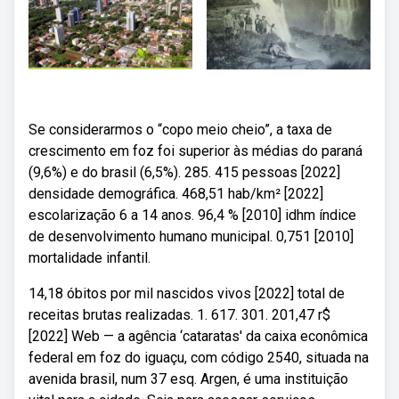
Se considerarmos o “copo meio cheio”, a taxa de
crescimento em foz foi superior às médias do paraná
(9,6%) e do brasil (6,5%). 285. 415 pessoas [2022]
densidade demográfica. 468,51 hab/km² [2022]
escolarização 6 a 14 anos. 96,4 % [2010] idhm índice
de desenvolvimento humano municipal. 0,751 [2010]
mortalidade infantil.
14,18 óbitos por mil nascidos vivos [2022] total de
receitas brutas realizadas. 1. 617. 301. 201,47 r$
[2022] Web — a agência ‘cataratas' da caixa econômica
federal em foz do iguaçu, com código 2540, situada na
avenida brasil, num 37 esq. Argen, é uma instituição