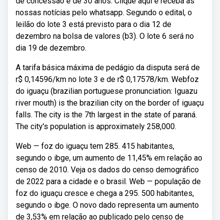
de concessão é de 30 anos. Clique aqui e receba as
nossas notícias pelo whatsapp. Segundo o edital, o
leilão do lote 3 está previsto para o dia 12 de
dezembro na bolsa de valores (b3). O lote 6 será no
dia 19 de dezembro.
A tarifa básica máxima de pedágio da disputa será de
r$ 0,14596/km no lote 3 e de r$ 0,17578/km. Webfoz
do iguaçu (brazilian portuguese pronunciation: Iguazu
river mouth) is the brazilian city on the border of iguaçu
falls. The city is the 7th largest in the state of paraná.
The city's population is approximately 258,000.
Web — foz do iguaçu tem 285. 415 habitantes,
segundo o ibge, um aumento de 11,45% em relação ao
censo de 2010. Veja os dados do censo demográfico
de 2022 para a cidade e o brasil. Web — população de
foz do iguaçu cresce e chega a 295. 500 habitantes,
segundo o ibge. O novo dado representa um aumento
de 3,53% em relação ao publicado pelo censo de