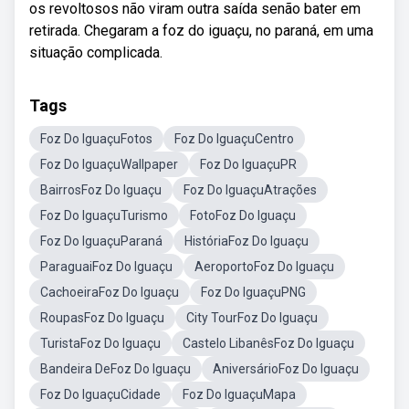
os revoltosos não viram outra saída senão bater em
retirada. Chegaram a foz do iguaçu, no paraná, em uma
situação complicada.
Tags
Foz Do IguaçuFotos
Foz Do IguaçuCentro
Foz Do IguaçuWallpaper
Foz Do IguaçuPR
BairrosFoz Do Iguaçu
Foz Do IguaçuAtrações
Foz Do IguaçuTurismo
FotoFoz Do Iguaçu
Foz Do IguaçuParaná
HistóriaFoz Do Iguaçu
ParaguaiFoz Do Iguaçu
AeroportoFoz Do Iguaçu
CachoeiraFoz Do Iguaçu
Foz Do IguaçuPNG
RoupasFoz Do Iguaçu
City TourFoz Do Iguaçu
TuristaFoz Do Iguaçu
Castelo LibanêsFoz Do Iguaçu
Bandeira DeFoz Do Iguaçu
AniversárioFoz Do Iguaçu
Foz Do IguaçuCidade
Foz Do IguaçuMapa