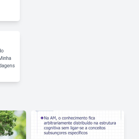
do
Minha
rdagens