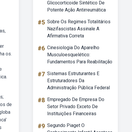
Glicocorticoide Sintético De
Potente Ação Antirreumática
#5
Sobre Os Regimes Totalitários
Nazifascistas Assinale A
as,
Afirmativa Correta
er
#6
Cinesiologia Do Aparelho
ha os.
Musculoesquelético:
Fundamentos Para Reabilitação
e
#7
Sistemas Estruturantes E
ica.
Estruturadores Da
Administração Pública Federal
s;
#8
Empregado De Empresa Do
ãos de
Setor Privado Exceto De
globa
Instituições Financeiras
oca'
#9
Segundo Piaget O
s