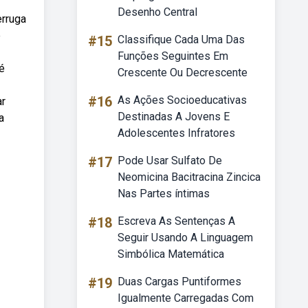
Desenho Central
erruga
e
#15
Classifique Cada Uma Das
Funções Seguintes Em
é
Crescente Ou Decrescente
#16
As Ações Socioeducativas
ar
Destinadas A Jovens E
a
Adolescentes Infratores
#17
Pode Usar Sulfato De
Neomicina Bacitracina Zincica
Nas Partes íntimas
#18
Escreva As Sentenças A
Seguir Usando A Linguagem
Simbólica Matemática
#19
Duas Cargas Puntiformes
Igualmente Carregadas Com