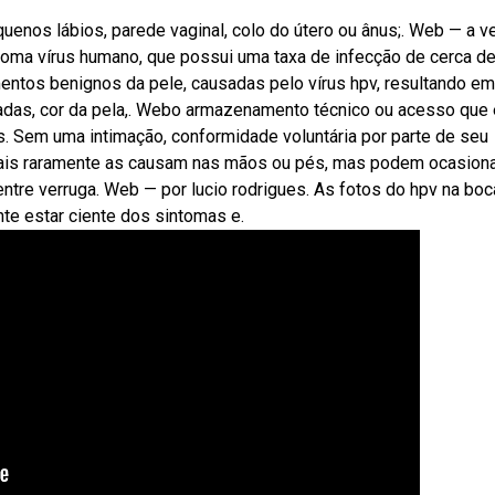
uenos lábios, parede vaginal, colo do útero ou ânus;. Web — a v
iloma vírus humano, que possui uma taxa de infecção de cerca d
ntos benignos da pele, causadas pelo vírus hpv, resultando em
adas, cor da pela,. Webo armazenamento técnico ou acesso que 
s. Sem uma intimação, conformidade voluntária por parte de seu
tais raramente as causam nas mãos ou pés, mas podem ocasion
 entre verruga. Web — por lucio rodrigues. As fotos do hpv na boc
e estar ciente dos sintomas e.