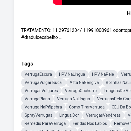
H
TRATAMENTO: 11 29761234/ 11991800961 odontoprat
#dradulcecabelho ...
Tags
VerrugaEscura
HPV NaLingua
HPV NaPele
Verr
VerrugaVulgar Bucal
Afta NaGengiva
Bolinhas NaL
VerrugasVulgares
VerrugaCachorro
ImagensDe Ve
VerrugaPlana
Verruga NaLíngua
VerrugasPelo Cor
Verruga NaPálpebra
Como TirarVerruga
CEU Da B
SprayVerrugas
Lingua Dor
VerrugasVenéreas
V
Remédio ParaVerruga
Feridas Nos Labios
Remover