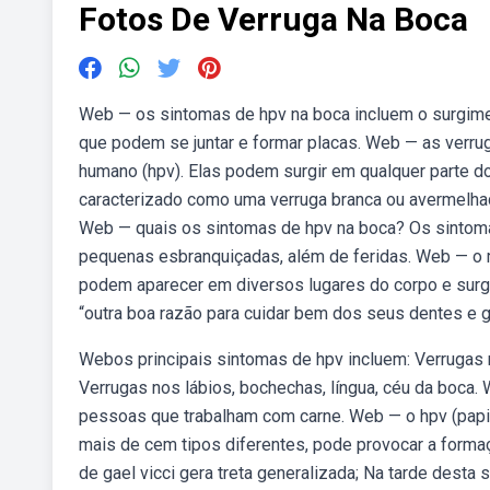
Fotos De Verruga Na Boca
Web — os sintomas de hpv na boca incluem o surgim
que podem se juntar e formar placas. Web — as verr
humano (hpv). Elas podem surgir em qualquer parte d
caracterizado como uma verruga branca ou avermelhada
Web — quais os sintomas de hpv na boca? Os sintoma
pequenas esbranquiçadas, além de feridas. Web — o m
podem aparecer em diversos lugares do corpo e surg
“outra boa razão para cuidar bem dos seus dentes e ge
Webos principais sintomas de hpv incluem: Verrugas n
Verrugas nos lábios, bochechas, língua, céu da boc
pessoas que trabalham com carne. Web — o hpv (papi
mais de cem tipos diferentes, pode provocar a formaçã
de gael vicci gera treta generalizada; Na tarde desta