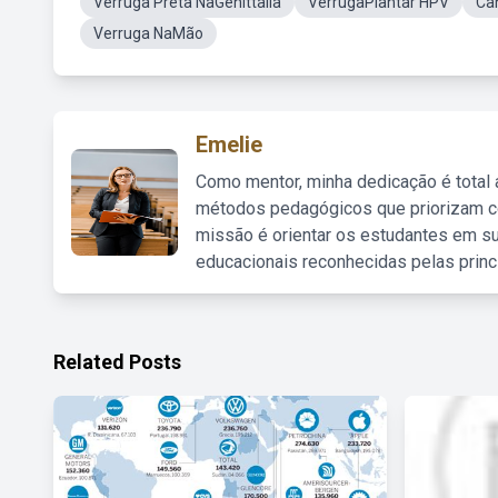
Verruga Preta NaGenittalia
VerrugaPlantar HPV
Ca
Verruga NaMão
Emelie
Como mentor, minha dedicação é total
métodos pedagógicos que priorizam co
missão é orientar os estudantes em su
educacionais reconhecidas pelas princ
Related Posts