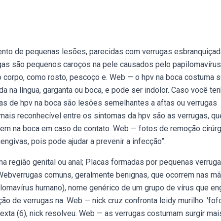
ento de pequenas lesões, parecidas com verrugas esbranquiçad
ugas são pequenos caroços na pele causados pelo papilomavírus
o corpo, como rosto, pescoço e. Web — o hpv na boca costuma s
 na língua, garganta ou boca, e pode ser indolor. Caso você ten
s de hpv na boca são lesões semelhantes a aftas ou verrugas
ais reconhecível entre os sintomas da hpv são as verrugas, qu
em na boca em caso de contato. Web — fotos de remoção cirúrg
ngivas, pois pode ajudar a prevenir a infecção”.
a região genital ou anal; Placas formadas por pequenas verruga
a. Webverrugas comuns, geralmente benignas, que ocorrem nas m
lomavírus humano), nome genérico de um grupo de vírus que en
o de verrugas na. Web — nick cruz confronta leidy murilho. 'fof
 sexta (6), nick resolveu. Web — as verrugas costumam surgir mai