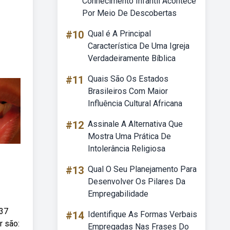
Conhecimento Infantil Acontece
Por Meio De Descobertas
#10
Qual é A Principal
Característica De Uma Igreja
Verdadeiramente Bíblica
#11
Quais São Os Estados
Brasileiros Com Maior
Influência Cultural Africana
#12
Assinale A Alternativa Que
Mostra Uma Prática De
Intolerância Religiosa
#13
Qual O Seu Planejamento Para
Desenvolver Os Pilares Da
Empregabilidade
 37
#14
Identifique As Formas Verbais
r são:
Empregadas Nas Frases Do