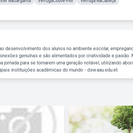
ncer NaGarganta
VerrugaCouve-Flor
Verruga NaCabeça
 ao desenvolvimento dos alunos no ambiente escolar, empregan
nexões genuínas e são alimentados por criatividade e paixão. 
a jornada para se tornarem uma geração notável, utilizando abo
ipais instituições acadêmicas do mundo - dsw.aau.edu.et.