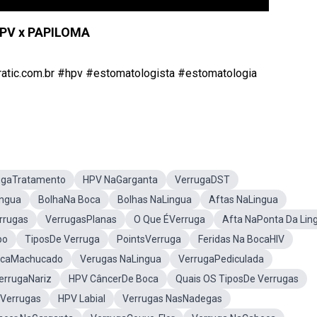
PV x PAPILOMA
ic.com.br #hpv #estomatologista #estomatologia
ugaTratamento
HPV NaGarganta
VerrugaDST
ingua
BolhaNa Boca
Bolhas NaLingua
Aftas NaLingua
rrugas
VerrugasPlanas
O Que ÉVerruga
Afta NaPonta Da Lin
po
TiposDe Verruga
PointsVerruga
Feridas Na BocaHIV
ocaMachucado
Verugas NaLingua
VerrugaPediculada
errugaNariz
HPV CâncerDe Boca
Quais OS TiposDe Verrugas
Verrugas
HPV Labial
Verrugas NasNadegas