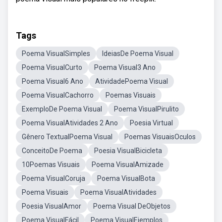
Tags
Poema VisualSimples
IdeiasDe Poema Visual
Poema VisualCurto
Poema Visual3 Ano
Poema Visual6 Ano
AtividadePoema Visual
Poema VisualCachorro
Poemas Visuais
ExemploDe Poema Visual
Poema VisualPirulito
Poema VisualAtividades 2 Ano
Poesia Virtual
Gênero TextualPoema Visual
Poemas VisuaisOculos
ConceitoDe Poema
Poesia VisualBicicleta
10Poemas Visuais
Poema VisualAmizade
Poema VisualCoruja
Poema VisualBota
Poema Visuais
Poema VisualAtividades
Poesia VisualAmor
Poema Visual DeObjetos
Poema VisualFácil
Poema VisualEjemplos