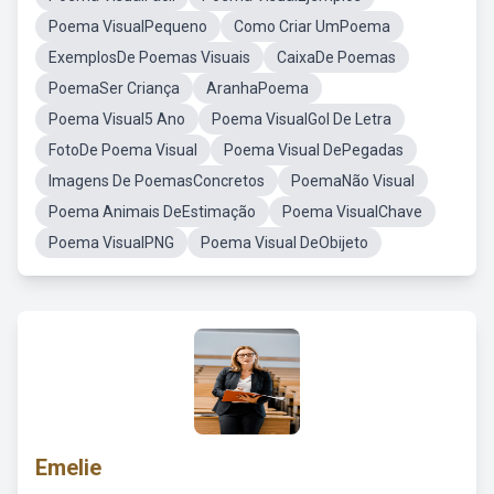
Poema VisualPequeno
Como Criar UmPoema
ExemplosDe Poemas Visuais
CaixaDe Poemas
PoemaSer Criança
AranhaPoema
Poema Visual5 Ano
Poema VisualGol De Letra
FotoDe Poema Visual
Poema Visual DePegadas
Imagens De PoemasConcretos
PoemaNão Visual
Poema Animais DeEstimação
Poema VisualChave
Poema VisualPNG
Poema Visual DeObijeto
Emelie