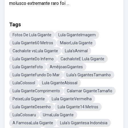
molusco extremante raro foi ...
Tags
Fotos De Lula Gigante
Lula GiganteImagem
Lula Gigante60 Metros
MaiorLula Gigante
Cachalote vsLula Gigante
Lula'sAnimal
Lula GiganteDo Inferno
CachaloteE Lula Gigante
Lula GiganteFoto
AmêijoasGigantes
Lula GiganteFundo Do Mar
Lula's GigantesTamanho
LulaColossol
Lula GiganteAbissal
Lula GiganteComprimento
Calamar GiganteTamaño
PeixeLula Gigante
Lula GiganteVermelha
Lula GiganteDesenho
Lula Gigante14 Metros
LulaColosaru
UmaLula Gigante
A FamosaLula Gigante
Lula's Gigantesa Indonésia