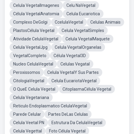
Celula VegetalImagenes
Celu NaVegetal
Célula VegetalAnatomia
Celula Eucariotica
Complexo DeGolgi
CcelulaVegetal
Celulas Animais
PlastosCélula Vegetal
Celula VegetalSimples
Atividade CelulaVegetal
Celula VegetalMaquete
Celula VegetalJpg
Celula VegetalOrganelas
VegetalCompleto
Célula Vegetal3D
Nucleo CelulaVegetal
Celulas Vegatal
Peroxissomos
Celula VegetalY Sus Partes
CitologiaVegetal
Celula EucariotaVegetal
O QueE Celula Vegetal
CitoplasmaCélula Vegetal
Celula Vegetariana
Reticulo Endoplasmatico CelulaVegetal
Parede Celular
Partes DeLas Celulas
Celula Veetal PN
Estrutura Da CelulaVegetal
Celula Vegettal
Foto Célula Vegetal