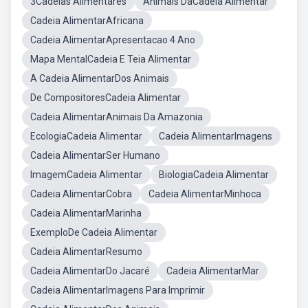
3Cadeias Alimentares
Animais DaCadeia Alimentar
Cadeia AlimentarAfricana
Cadeia AlimentarApresentacao 4 Ano
Mapa MentalCadeia E Teia Alimentar
A Cadeia AlimentarDos Animais
De CompositoresCadeia Alimentar
Cadeia AlimentarAnimais Da Amazonia
EcologiaCadeia Alimentar
Cadeia AlimentarImagens
Cadeia AlimentarSer Humano
ImagemCadeia Alimentar
BiologiaCadeia Alimentar
Cadeia AlimentarCobra
Cadeia AlimentarMinhoca
Cadeia AlimentarMarinha
ExemploDe Cadeia Alimentar
Cadeia AlimentarResumo
Cadeia AlimentarDo Jacaré
Cadeia AlimentarMar
Cadeia AlimentarImagens Para Imprimir