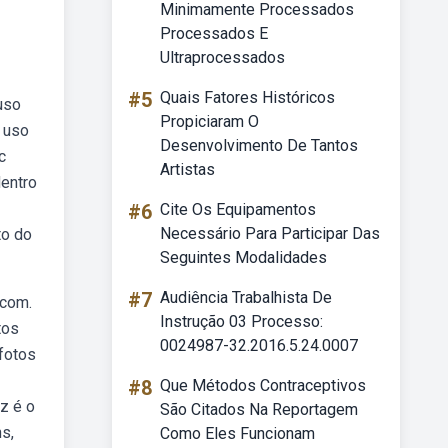
Minimamente Processados
Processados E
Ultraprocessados
#5
Quais Fatores Históricos
uso
Propiciaram O
 uso
Desenvolvimento De Tantos
c
Artistas
dentro
#6
Cite Os Equipamentos
Necessário Para Participar Das
to do
Seguintes Modalidades
#7
Audiência Trabalhista De
 com.
Instrução 03 Processo:
tos
0024987-32.2016.5.24.0007
fotos
#8
Que Métodos Contraceptivos
z é o
São Citados Na Reportagem
s,
Como Eles Funcionam