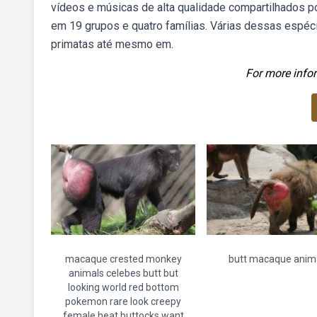
vídeos e músicas de alta qualidade compartilhados 
em 19 grupos e quatro famílias. Várias dessas espé
primatas até mesmo em.
For more infor
macaque crested monkey
butt macaque anim
animals celebes butt but
looking world red bottom
pokemon rare look creepy
female heat buttocks want