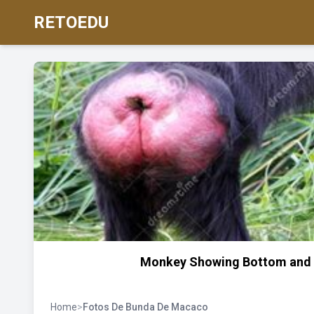
RETOEDU
Monkey Showing Bottom and P
Home
>
Fotos De Bunda De Macaco