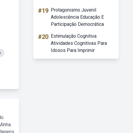
#19
Protagonismo Juvenil
Adolescência Educação E
Participação Democrática
#20
Estimulação Cognitiva
Atividades Cognitivas Para
Idosos Para Imprimir
o
do
Minha
rdagens