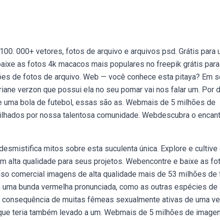
00. 000+ vetores, fotos de arquivo e arquivos psd. Grátis para 
aixe as fotos 4k macacos mais populares no freepik grátis para
ões de fotos de arquivo. Web — você conhece esta pitaya? Em s
iane verzon que possui ela no seu pomar vai nos falar um. Por 
e uma bola de futebol, essas são as. Webmais de 5 milhões de
tilhados por nossa talentosa comunidade. Webdescubra o encan
desmistifica mitos sobre esta suculenta única. Explore e cultive
m alta qualidade para seus projetos. Webencontre e baixe as fo
uso comercial imagens de alta qualidade mais de 53 milhões de 
uma bunda vermelha pronunciada, como as outras espécies de
a consequência de muitas fêmeas sexualmente ativas de uma ve
que teria também levado a um. Webmais de 5 milhões de imagen