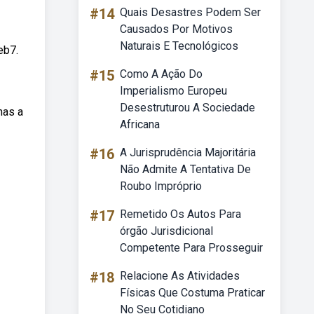
#14
Quais Desastres Podem Ser
Causados Por Motivos
Naturais E Tecnológicos
eb7.
#15
Como A Ação Do
Imperialismo Europeu
Desestruturou A Sociedade
mas a
Africana
#16
A Jurisprudência Majoritária
Não Admite A Tentativa De
Roubo Impróprio
#17
Remetido Os Autos Para
órgão Jurisdicional
Competente Para Prosseguir
#18
Relacione As Atividades
Físicas Que Costuma Praticar
No Seu Cotidiano