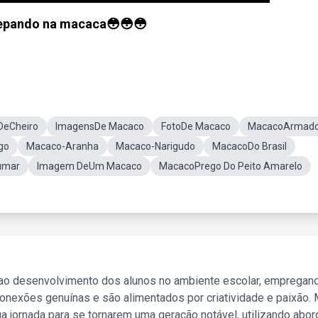
epando na macaca😳😳😳
DeCheiro
ImagensDe Macaco
FotoDe Macaco
MacacoArmad
go
Macaco-Aranha
Macaco-Narigudo
MacacoDo Brasil
umar
Imagem DeUm Macaco
MacacoPrego Do Peito Amarelo
 ao desenvolvimento dos alunos no ambiente escolar, empregan
nexões genuínas e são alimentados por criatividade e paixão. 
a jornada para se tornarem uma geração notável, utilizando abo