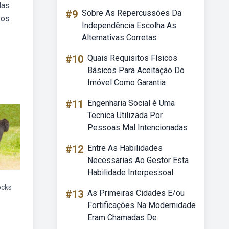
das
#9
Sobre As Repercussões Da
vos
Independência Escolha As
Alternativas Corretas
#10
Quais Requisitos Físicos
Básicos Para Aceitação Do
Imóvel Como Garantia
#11
Engenharia Social é Uma
Tecnica Utilizada Por
Pessoas Mal Intencionadas
#12
Entre As Habilidades
Necessarias Ao Gestor Esta
Habilidade Interpessoal
ocks
#13
As Primeiras Cidades E/ou
Fortificações Na Modernidade
Eram Chamadas De