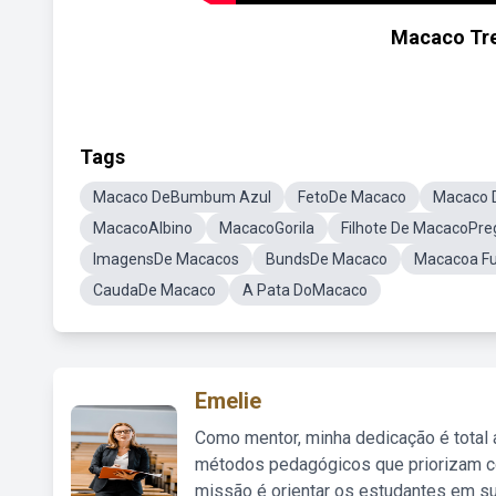
Macaco Tr
Tags
Macaco DeBumbum Azul
FetoDe Macaco
Macaco 
MacacoAlbino
MacacoGorila
Filhote De MacacoPre
ImagensDe Macacos
BundsDe Macaco
Macacoa F
CaudaDe Macaco
A Pata DoMacaco
Emelie
Como mentor, minha dedicação é total
métodos pedagógicos que priorizam co
missão é orientar os estudantes em su