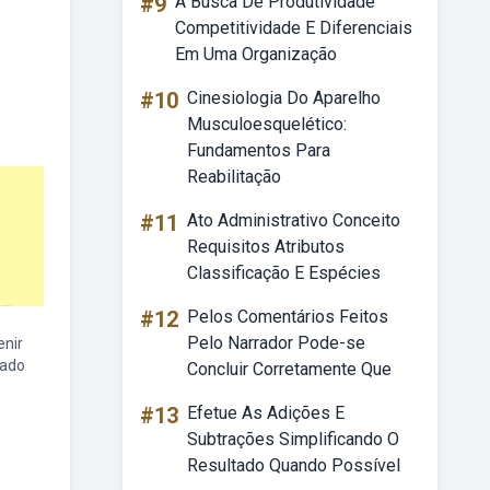
#9
A Busca De Produtividade
Competitividade E Diferenciais
Em Uma Organização
#10
Cinesiologia Do Aparelho
Musculoesquelético:
Fundamentos Para
Reabilitação
#11
Ato Administrativo Conceito
Requisitos Atributos
Classificação E Espécies
#12
Pelos Comentários Feitos
Pelo Narrador Pode-se
enir
dado
Concluir Corretamente Que
#13
Efetue As Adições E
Subtrações Simplificando O
Resultado Quando Possível
,