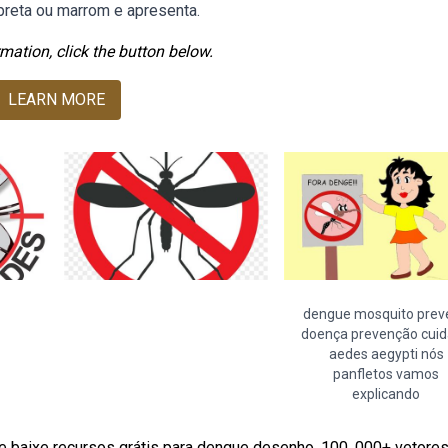
preta ou marrom e apresenta.
mation, click the button below.
LEARN MORE
dengue mosquito prev
doença prevenção cui
aedes aegypti nós
panfletos vamos
explicando
baixe recursos grátis para dengue desenho. 100. 000+ vetores