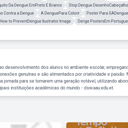
uito Da Dengue EmPreto E Branco
Stop Dengue DesenhoCabeçalh
s Contra a Dengue
A DenguePara Colorir
Poster Para SADengu
How to PreventDengue Ilustrator Image
Denge PostersEm Portugue
 ao desenvolvimento dos alunos no ambiente escolar, empregan
nexões genuínas e são alimentados por criatividade e paixão. 
a jornada para se tornarem uma geração notável, utilizando abo
ipais instituições acadêmicas do mundo - dsw.aau.edu.et.