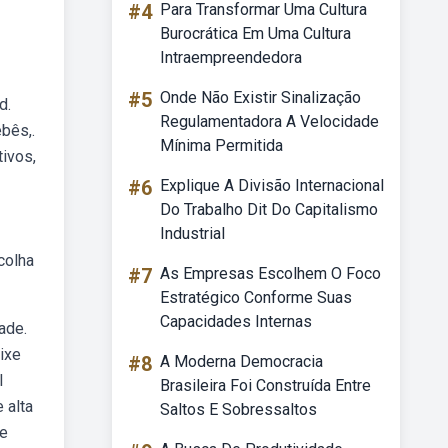
#4
Para Transformar Uma Cultura
Burocrática Em Uma Cultura
Intraempreendedora
#5
Onde Não Existir Sinalização
d.
Regulamentadora A Velocidade
bês,.
Mínima Permitida
tivos,
#6
Explique A Divisão Internacional
Do Trabalho Dit Do Capitalismo
Industrial
colha
#7
As Empresas Escolhem O Foco
Estratégico Conforme Suas
Capacidades Internas
ade.
ixe
#8
A Moderna Democracia
l
Brasileira Foi Construída Entre
 alta
Saltos E Sobressaltos
ue