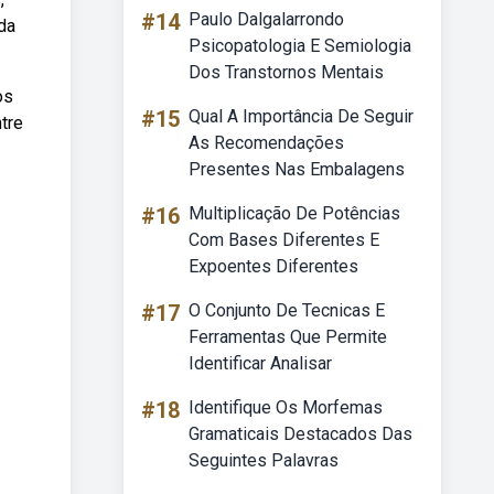
#14
Paulo Dalgalarrondo
da
Psicopatologia E Semiologia
Dos Transtornos Mentais
os
#15
Qual A Importância De Seguir
tre
As Recomendações
Presentes Nas Embalagens
#16
Multiplicação De Potências
Com Bases Diferentes E
Expoentes Diferentes
#17
O Conjunto De Tecnicas E
Ferramentas Que Permite
Identificar Analisar
#18
Identifique Os Morfemas
Gramaticais Destacados Das
Seguintes Palavras