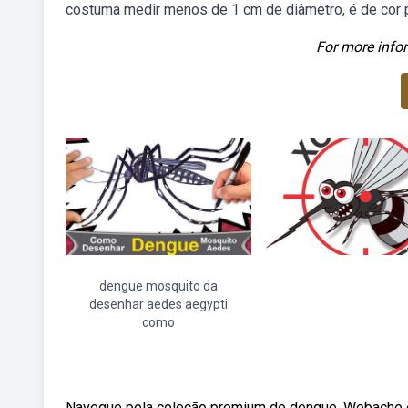
costuma medir menos de 1 cm de diâmetro, é de cor 
For more infor
dengue mosquito da
desenhar aedes aegypti
como
Navegue pela coleção premium de dengue. Webache e 