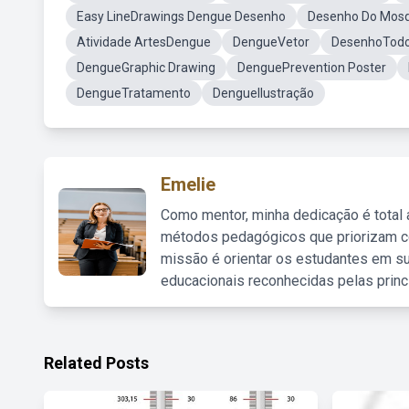
Easy LineDrawings Dengue Desenho
Desenho Do Mosq
Atividade ArtesDengue
DengueVetor
DesenhoTodo
DengueGraphic Drawing
DenguePrevention Poster
DengueTratamento
DengueIlustração
Emelie
Como mentor, minha dedicação é total
métodos pedagógicos que priorizam co
missão é orientar os estudantes em su
educacionais reconhecidas pelas princ
Related Posts