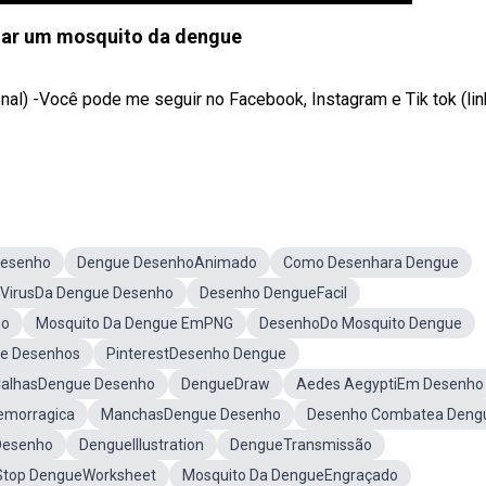
ar um mosquito da dengue
onal) -Você pode me seguir no Facebook, Instagram e Tik tok (li
esenho
Dengue DesenhoAnimado
Como Desenhara Dengue
VirusDa Dengue Desenho
Desenho DengueFacil
ho
Mosquito Da Dengue EmPNG
DesenhoDo Mosquito Dengue
e Desenhos
PinterestDesenho Dengue
alhasDengue Desenho
DengueDraw
Aedes AegyptiEm Desenho
emorragica
ManchasDengue Desenho
Desenho Combatea Deng
Desenho
DengueIllustration
DengueTransmissão
Stop DengueWorksheet
Mosquito Da DengueEngraçado