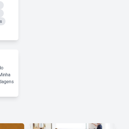
o
e
s
do
Minha
rdagens