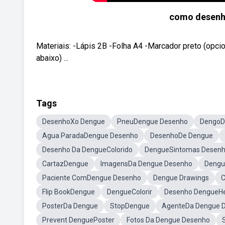
como desenh
Materiais: -Lápis 2B -Folha A4 -Marcador preto (opci
abaixo) ...
Tags
DesenhoXo Dengue
PneuDengue Desenho
DengoD
Agua ParadaDengue Desenho
DesenhoDe Dengue
Desenho Da DengueColorido
DengueSintomas Desen
CartazDengue
ImagensDa Dengue Desenho
Dengu
Paciente ComDengue Desenho
Dengue Drawings
C
Flip BookDengue
DengueColorir
Desenho DengueH
PosterDa Dengue
StopDengue
AgenteDa Dengue 
Prevent DenguePoster
Fotos Da Dengue Desenho