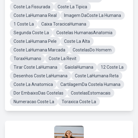
Coste La Fissurada
Coste La Tipica
Coste LaHumana Real
Imagem DaCoste La Humana
1 Coste La
Caixa ToracicaHumana
Segunda Coste La
Costelas HumanasAnatomia
Coste LaHumana Pele
Coste La Alta
Coste LaHumana Marcada
CostelasDo Homem
ToraxHumano
Coste La Revit
Tirar Coste LaHumana
GaiolaHumana
12 Coste La
Desenhos Coste LaHumana
Coste LaHumana Reta
Coste La Anatomica
CartilagemDa Costela Humana
Dor EmbaixoDas Costelas
CostelasEstomacais
Numeracao Coste La
Toraxica Coste La