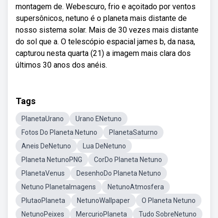
montagem de. Webescuro, frio e açoitado por ventos
supersônicos, netuno é o planeta mais distante de
nosso sistema solar. Mais de 30 vezes mais distante
do sol que a. O telescópio espacial james b, da nasa,
capturou nesta quarta (21) a imagem mais clara dos
últimos 30 anos dos anéis.
Tags
PlanetaUrano
Urano ENetuno
Fotos Do Planeta Netuno
PlanetaSaturno
Aneis DeNetuno
Lua DeNetuno
Planeta NetunoPNG
CorDo Planeta Netuno
PlanetaVenus
DesenhoDo Planeta Netuno
Netuno PlanetaImagens
NetunoAtmosfera
PlutaoPlaneta
NetunoWallpaper
O Planeta Netuno
NetunoPeixes
MercurioPlaneta
Tudo SobreNetuno