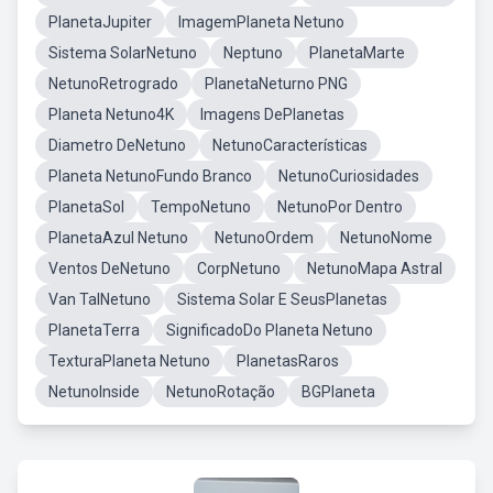
PlanetaJupiter
ImagemPlaneta Netuno
Sistema SolarNetuno
Neptuno
PlanetaMarte
NetunoRetrogrado
PlanetaNeturno PNG
Planeta Netuno4K
Imagens DePlanetas
Diametro DeNetuno
NetunoCaracterísticas
Planeta NetunoFundo Branco
NetunoCuriosidades
PlanetaSol
TempoNetuno
NetunoPor Dentro
PlanetaAzul Netuno
NetunoOrdem
NetunoNome
Ventos DeNetuno
CorpNetuno
NetunoMapa Astral
Van TalNetuno
Sistema Solar E SeusPlanetas
PlanetaTerra
SignificadoDo Planeta Netuno
TexturaPlaneta Netuno
PlanetasRaros
NetunoInside
NetunoRotação
BGPlaneta