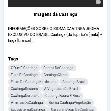
Imagens da Caatinga
INFORMAÇÕES SOBRE O BIOMA CAATINGA ,BIOMA
EXCLUSIVO DO BRASIL Caatinga (do tupi: ka'a [mata] +
tinga [branca] ...
Tags
OQue É Caatinga
Cactos DaCaatinga
Flora DaCaatinga
CaatingaClima
Fotos Da CaatingaNordestina
CaatingaBrasil
CaatingaResumo
A VegetacaoDo Brasil
CaatingaNordeste
CaatingaFauna E Flora
Animais DaCaatinga
Bioma CaatingaVegetação
EcossistemaCaatinga
Caracteristicas DaCaatinga