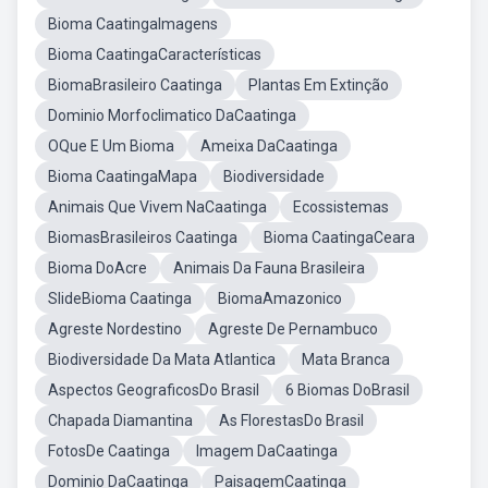
Bioma CaatingaImagens
Bioma CaatingaCaracterísticas
BiomaBrasileiro Caatinga
Plantas Em Extinção
Dominio Morfoclimatico DaCaatinga
OQue E Um Bioma
Ameixa DaCaatinga
Bioma CaatingaMapa
Biodiversidade
Animais Que Vivem NaCaatinga
Ecossistemas
BiomasBrasileiros Caatinga
Bioma CaatingaCeara
Bioma DoAcre
Animais Da Fauna Brasileira
SlideBioma Caatinga
BiomaAmazonico
Agreste Nordestino
Agreste De Pernambuco
Biodiversidade Da Mata Atlantica
Mata Branca
Aspectos GeograficosDo Brasil
6 Biomas DoBrasil
Chapada Diamantina
As FlorestasDo Brasil
FotosDe Caatinga
Imagem DaCaatinga
Dominio DaCaatinga
PaisagemCaatinga