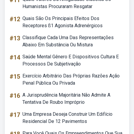
#11
Humanistas Procuraram Resgatar
#12
Quais São Os Principais Efeitos Dos
Receptores ß1 Agonista Adrenérgicos
#13
Classifique Cada Uma Das Representações
Abaixo Em Substância Ou Mistura
#14
Saúde Mental Gênero E Dispositivos Cultura E
Processos De Subjetivação
#15
Exercício Arbitrário Das Próprias Razões Ação
Penal Pública Ou Privada
#16
A Jurisprudência Majoritária Não Admite A
Tentativa De Roubo Impróprio
#17
Uma Empresa Deseja Construir Um Edifício
Residencial De 12 Pavimentos
Para Você Quais Os Empreendimentos Que Sua