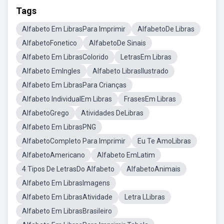
Tags
Alfabeto Em LibrasPara Imprimir
AlfabetoDe Libras
AlfabetoFonetico
AlfabetoDe Sinais
Alfabeto Em LibrasColorido
LetrasEm Libras
Alfabeto EmIngles
Alfabeto LibrasIlustrado
Alfabeto Em LibrasPara Crianças
Alfabeto IndividualEm Libras
FrasesEm Libras
AlfabetoGrego
Atividades DeLibras
Alfabeto Em LibrasPNG
AlfabetoCompleto Para Imprimir
Eu Te AmoLibras
AlfabetoAmericano
Alfabeto EmLatim
4 Tipos De LetrasDo Alfabeto
AlfabetoAnimais
Alfabeto Em LibrasImagens
Alfabeto Em LibrasAtividade
Letra LLibras
Alfabeto Em LibrasBrasileiro