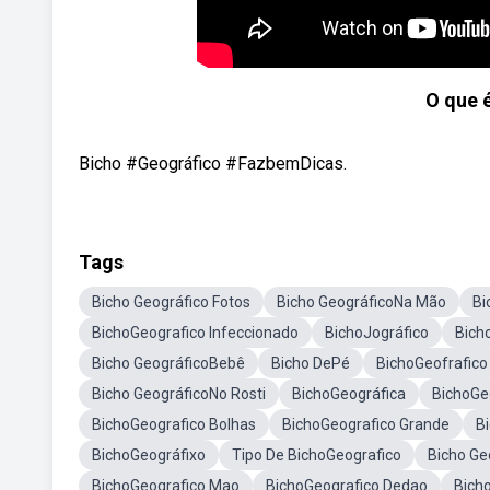
O que 
Bicho #Geográfico #FazbemDicas.
Tags
Bicho Geográfico Fotos
Bicho GeográficoNa Mão
Bi
BichoGeografico Infeccionado
BichoJográfico
Bich
Bicho GeográficoBebê
Bicho DePé
BichoGeofrafico
Bicho GeográficoNo Rosti
BichoGeográfica
BichoGe
BichoGeografico Bolhas
BichoGeografico Grande
B
BichoGeográfixo
Tipo De BichoGeografico
Bicho Ge
BichoGeografico Mao
BichoGeografico Dedao
Bich