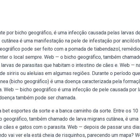
te por bicho geográfico, é uma infecção causada pelas larvas d
s cutânea é uma manifestação na pele de infestação por ancilós
 geográfico pode ser feito com a pomada de tiabendazol, remédi
nter o local sempre. Web — o bicho geográfico, também chamad
 larvas de parasitas que habitam o intestino de cães e. Web — n
 siriris ou aleluias em algumas regiões. Durante o período que
nea (bicho geográfico) é uma doença caracterizada pela formaç
a. Web — bicho geográfico é uma infecção de pele causada por l
 doença também pode ser chamada.
a bet esportes da sorte e a banca caminho da sorte. Entre os 10
cho geográfico, também chamado de larva migrans cutânea, é uma
e cães e gatos com o parasita. Web — depois de passar uns dia
ando vai ver ela está cheia de risquinhos, parecendo um mapa? 