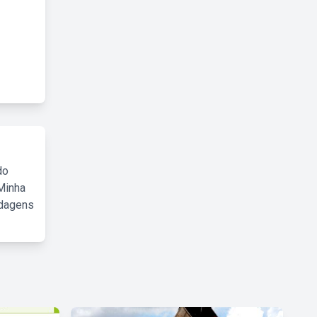
do
Minha
rdagens