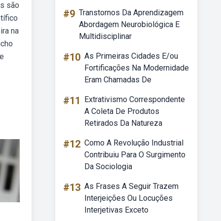
is são
#9
Transtornos Da Aprendizagem
tífico
Abordagem Neurobiológica E
ira na
Multidisciplinar
icho
#10
As Primeiras Cidades E/ou
 e
Fortificações Na Modernidade
Eram Chamadas De
#11
Extrativismo Correspondente
A Coleta De Produtos
Retirados Da Natureza
#12
Como A Revolução Industrial
Contribuiu Para O Surgimento
Da Sociologia
#13
As Frases A Seguir Trazem
Interjeições Ou Locuções
Interjetivas Exceto