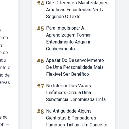
#4
Cite Diferentes Manifestações
Artísticas Encontradas Na Tv
Segundo O Texto
#5
Para Impulsionar A
e
Aprendizagem Formar
tomo.
Entendimento Adquirir
os
Conhecimento
o de
ada
#6
Apesar Do Desenvolvimento
De Uma Personalidade Mais
nte e
Flexível Ser Benéfico
ão de
arvas
#7
No Interior Dos Vasos
Linfáticos Circula Uma
Substância Denominada Linfa
#8
Na Antiguidade Alguns
s na
Cientistas E Pensadores
Web —
Famosos Tinham Um Conceito