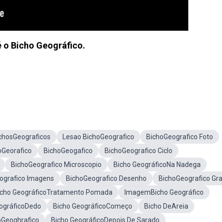
é o Bicho Geográfico.
chosGeograficos
Lesao BichoGeografico
BichoGeografico Foto
oGeorafico
BichoGeogafico
BichoGeografico Ciclo
BichoGeografico Microscopio
Bicho GeográficoNa Nadega
ografico Imagens
BichoGeografico Desenho
BichoGeografico Gr
icho GeográficoTratamento Pomada
ImagemBicho Geográfico
ográficoDedo
Bicho GeográficoComeço
Bicho DeAreia
oGeoghrafico
Bicho GeográficoDepois De Sarado