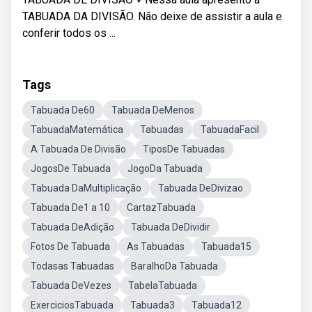
TABUADA DA DIVISÃO. Não deixe de assistir a aula e
conferir todos os ...
Tags
Tabuada De60
Tabuada DeMenos
TabuadaMatemática
Tabuadas
TabuadaFacil
A Tabuada De Divisão
TiposDe Tabuadas
JogosDe Tabuada
JogoDa Tabuada
Tabuada DaMultiplicação
Tabuada DeDivizao
Tabuada De1 a 10
CartazTabuada
Tabuada DeAdição
Tabuada DeDividir
Fotos De Tabuada
As Tabuadas
Tabuada15
Todasas Tabuadas
BaralhoDa Tabuada
Tabuada DeVezes
TabelaTabuada
ExerciciosTabuada
Tabuada3
Tabuada12