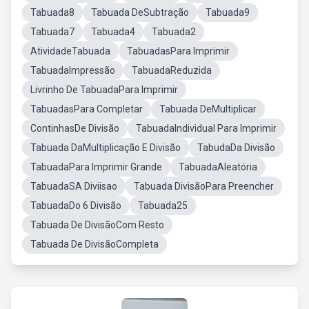
Tabuada8
Tabuada DeSubtração
Tabuada9
Tabuada7
Tabuada4
Tabuada2
AtividadeTabuada
TabuadasPara Imprimir
TabuadaImpressão
TabuadaReduzida
Livrinho De TabuadaPara Imprimir
TabuadasPara Completar
Tabuada DeMultiplicar
ContinhasDe Divisão
TabuadaIndividual Para Imprimir
Tabuada DaMultiplicação E Divisão
TabudaDa Divisão
TabuadaPara Imprimir Grande
TabuadaAleatória
TabuadaSA Diviisao
Tabuada DivisãoPara Preencher
TabuadaDo 6 Divisão
Tabuada25
Tabuada De DivisãoCom Resto
Tabuada De DivisãoCompleta