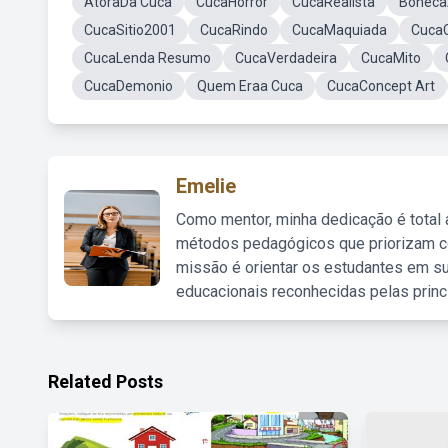
AtoraDa Cuca
CucaHorror
CucaRealista
Boneca
CucaSitio2001
CucaRindo
CucaMaquiada
Cuca
CucaLenda Resumo
CucaVerdadeira
CucaMito
CucaDemonio
Quem Eraa Cuca
CucaConcept Art
Emelie
Como mentor, minha dedicação é total
métodos pedagógicos que priorizam co
missão é orientar os estudantes em su
educacionais reconhecidas pelas princ
Related Posts