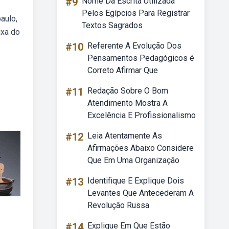
#9
Nome Da Escrita Utilizada
Pelos Egípcios Para Registrar
aulo,
Textos Sagrados
uxa do
#10
Referente A Evolução Dos
Pensamentos Pedagógicos é
Correto Afirmar Que
#11
Redação Sobre O Bom
Atendimento Mostra A
Excelência E Profissionalismo
#12
Leia Atentamente As
Afirmações Abaixo Considere
Que Em Uma Organização
#13
Identifique E Explique Dois
Levantes Que Antecederam A
Revolução Russa
#14
Explique Em Que Estão