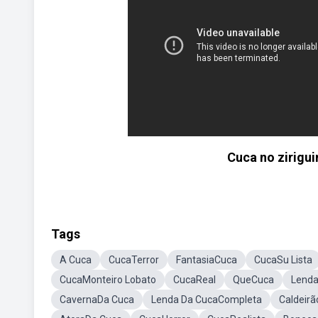
Cuca no zirigu
Tags
A Cuca
CucaTerror
FantasiaCuca
CucaSu Lista
CucaMonteiro Lobato
CucaReal
QueCuca
Lenda
CavernaDa Cuca
Lenda Da CucaCompleta
Caldeir