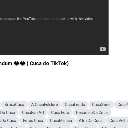
indum 😂😂 ( Cuca do TikTok)
BruxaCuca
A CucaFolclore
CucaLenda
CucaSérie
Cuca
Da Cuca
CucaFan Art
Cuca Foto
PesadeloDa Cuca
ãoDa Cuca
Fotos Cuca
CucaMística
AtrizDa Cuca
CucaVelh