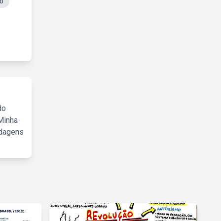
o
do
Minha
rdagens