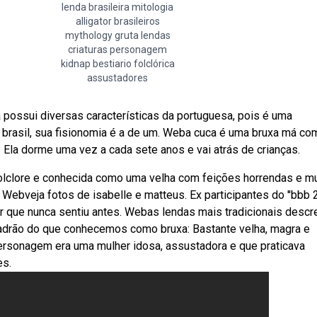
lenda brasileira mitologia
alligator brasileiros
mythology gruta lendas
criaturas personagem
kidnap bestiario folclórica
assustadores
a possui diversas características da portuguesa, pois é uma
 brasil, sua fisionomia é a de um. Weba cuca é uma bruxa má co
 Ela dorme uma vez a cada sete anos e vai atrás de crianças.
olclore e conhecida como uma velha com feições horrendas e mu
Webveja fotos de isabelle e matteus. Ex participantes do ''bbb 24
r que nunca sentiu antes. Webas lendas mais tradicionais desc
adrão do que conhecemos como bruxa: Bastante velha, magra e
personagem era uma mulher idosa, assustadora e que praticava
es.