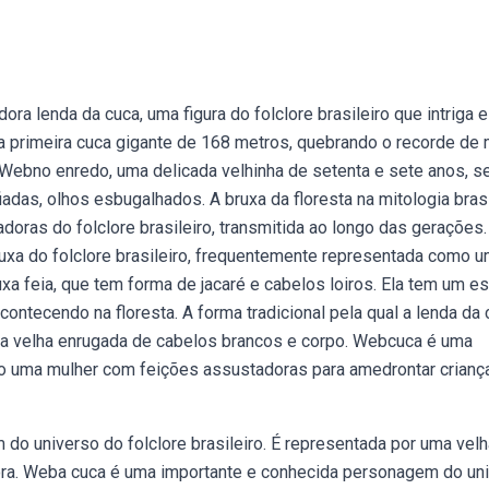
ra lenda da cuca, uma figura do folclore brasileiro que intriga e
 primeira cuca gigante de 168 metros, quebrando o recorde de 
. Webno enredo, uma delicada velhinha de setenta e sete anos, s
das, olhos esbugalhados. A bruxa da floresta na mitologia brasi
oras do folclore brasileiro, transmitida ao longo das gerações.
xa do folclore brasileiro, frequentemente representada como 
xa feia, que tem forma de jacaré e cabelos loiros. Ela tem um e
ntecendo na floresta. A forma tradicional pela qual a lenda da 
uma velha enrugada de cabelos brancos e corpo. Webcuca é uma
mo uma mulher com feições assustadoras para amedrontar crianç
o universo do folclore brasileiro. É representada por uma velh
ra. Weba cuca é uma importante e conhecida personagem do un