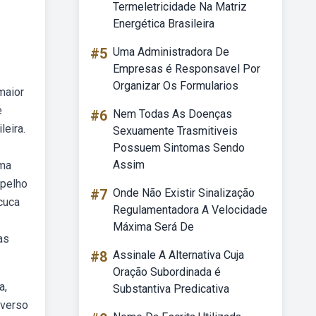
Termeletricidade Na Matriz
Energética Brasileira
#5
Uma Administradora De
Empresas é Responsavel Por
Organizar Os Formularios
maior
e
#6
Nem Todas As Doenças
leira.
Sexuamente Trasmitiveis
Possuem Sintomas Sendo
Assim
uma
spelho
#7
Onde Não Existir Sinalização
cuca
Regulamentadora A Velocidade
Máxima Será De
as
#8
Assinale A Alternativa Cuja
Oração Subordinada é
a,
Substantiva Predicativa
iverso