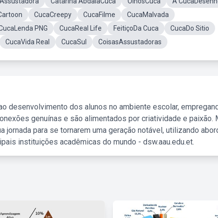
Assustadora
Catarina AbdalaCuca
OlhosCuca
A CucaDesenh
Cartoon
CucaCreepy
CucaFilme
CucaMalvada
CucaLenda PNG
CucaReal Life
FeitiçoDa Cuca
CucaDo Sitio
CucaVida Real
CucaSul
CoisasAssustadoras
 ao desenvolvimento dos alunos no ambiente escolar, empregan
nexões genuínas e são alimentados por criatividade e paixão. 
a jornada para se tornarem uma geração notável, utilizando abo
ipais instituições acadêmicas do mundo - dsw.aau.edu.et.