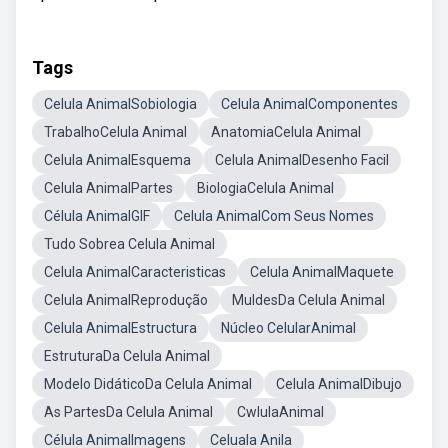
Tags
Celula AnimalSobiologia
Celula AnimalComponentes
TrabalhoCelula Animal
AnatomiaCelula Animal
Celula AnimalEsquema
Celula AnimalDesenho Facil
Celula AnimalPartes
BiologiaCelula Animal
Célula AnimalGIF
Celula AnimalCom Seus Nomes
Tudo Sobrea Celula Animal
Celula AnimalCaracteristicas
Celula AnimalMaquete
Celula AnimalReprodução
MuldesDa Celula Animal
Celula AnimalEstructura
Núcleo CelularAnimal
EstruturaDa Celula Animal
Modelo DidáticoDa Celula Animal
Celula AnimalDibujo
As PartesDa Celula Animal
CwlulaAnimal
Célula AnimalImagens
Celuala Anila