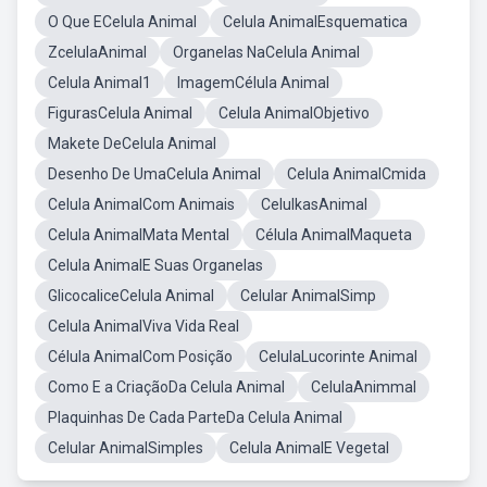
O Que ECelula Animal
Celula AnimalEsquematica
ZcelulaAnimal
Organelas NaCelula Animal
Celula Animal1
ImagemCélula Animal
FigurasCelula Animal
Celula AnimalObjetivo
Makete DeCelula Animal
Desenho De UmaCelula Animal
Celula AnimalCmida
Celula AnimalCom Animais
CelulkasAnimal
Celula AnimalMata Mental
Célula AnimalMaqueta
Celula AnimalE Suas Organelas
GlicocaliceCelula Animal
Celular AnimalSimp
Celula AnimalViva Vida Real
Célula AnimalCom Posição
CelulaLucorinte Animal
Como E a CriaçãoDa Celula Animal
CelulaAnimmal
Plaquinhas De Cada ParteDa Celula Animal
Celular AnimalSimples
Celula AnimalE Vegetal