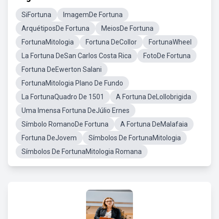
SiFortuna
ImagemDe Fortuna
ArquétiposDe Fortuna
MeiosDe Fortuna
FortunaMitologia
Fortuna DeCollor
FortunaWheel
La Fortuna DeSan Carlos Costa Rica
FotoDe Fortuna
Fortuna DeEwerton Salani
FortunaMitologia Plano De Fundo
La FortunaQuadro De 1501
A Fortuna DeLollobrigida
Uma Imensa Fortuna DeJúlio Ernes
Símbolo RomanoDe Fortuna
A Fortuna DeMalafaia
Fortuna DeJovem
Símbolos De FortunaMitologia
Símbolos De FortunaMitologia Romana