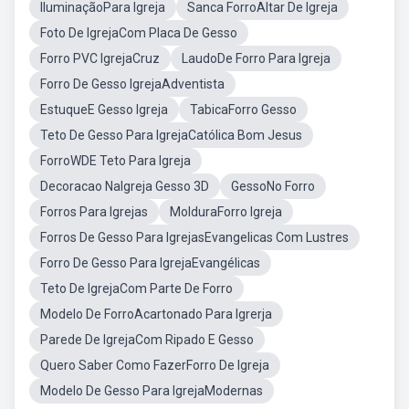
IluminaçãoPara Igreja
Sanca ForroAltar De Igreja
Foto De IgrejaCom Placa De Gesso
Forro PVC IgrejaCruz
LaudoDe Forro Para Igreja
Forro De Gesso IgrejaAdventista
EstuqueE Gesso Igreja
TabicaForro Gesso
Teto De Gesso Para IgrejaCatólica Bom Jesus
ForroWDE Teto Para Igreja
Decoracao NaIgreja Gesso 3D
GessoNo Forro
Forros Para Igrejas
MolduraForro Igreja
Forros De Gesso Para IgrejasEvangelicas Com Lustres
Forro De Gesso Para IgrejaEvangélicas
Teto De IgrejaCom Parte De Forro
Modelo De ForroAcartonado Para Igrerja
Parede De IgrejaCom Ripado E Gesso
Quero Saber Como FazerForro De Igreja
Modelo De Gesso Para IgrejaModernas