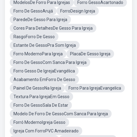
ModelosDe Forro Para Igrejas
Forro GessoAcartonado
Forro De GessoArujá
ForroDesign Igreja
ParedeDe Gesso Para Igreja
Cores Para DetalhesDe Gesso Para Igreja
RasgoForro De Gesso
Estante De GessoPra Som Igreja
Forro ModernoPara Igreja
PlacaDe Gesso Igreja
Forro De GessoCom Sanca Para Igreja
Forro Gesso De IgrejaEvangélica
Acabamento EmForro De Gesso
Painel De GessoNa Igreja
Forro Para IgrejaEvangelica
Textura Para IgrejaEm Gesso
Forro De GessoSala De Estar
Modelo De Forro De GessoCom Sanca Para Igreja
Forró ModernoIgreja Gesso
Igreja Com ForroPVC Amadeirado