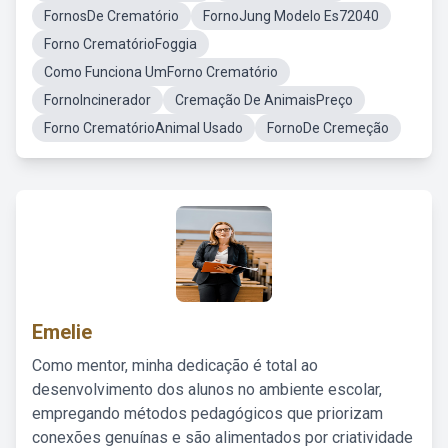
FornosDe Crematório
FornoJung Modelo Es72040
Forno CrematórioFoggia
Como Funciona UmForno Crematório
FornoIncinerador
Cremação De AnimaisPreço
Forno CrematórioAnimal Usado
FornoDe Cremeção
Emelie
Como mentor, minha dedicação é total ao
desenvolvimento dos alunos no ambiente escolar,
empregando métodos pedagógicos que priorizam
conexões genuínas e são alimentados por criatividade