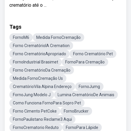
crematório até o ...
Tags
FornoM6
Medida FornoCremação
Forno CrematórioIA Cremation
Forno CrematórioApropriado
Forno Crematório Pet
FornoIndustrial Brasimet
FornoPara Cremação
Forno CrematórioDa Cremação
Medida FornoCremação Us
CrematórioVila Alpina Endereço
FornoJumg
FornoJung Modelo J
Lumina CrematórioDe Animais
Como Funciona FornoPara Sopro Pet
Forno Cimento PetCoke
FornoBrucker
FornoPaulistano Reclame3 Aqui
FornoCrematorio Reduto
FornoPara Lápide