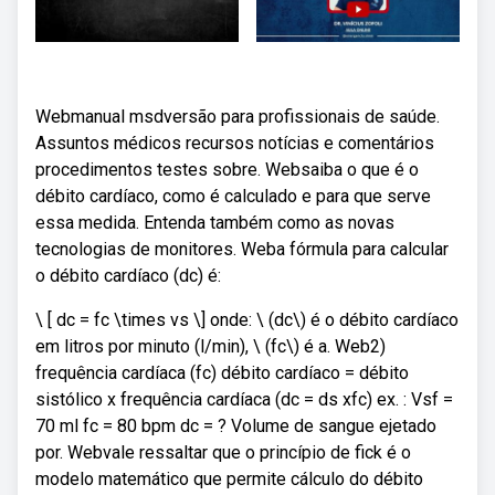
Webmanual msdversão para profissionais de saúde.
Assuntos médicos recursos notícias e comentários
procedimentos testes sobre. Websaiba o que é o
débito cardíaco, como é calculado e para que serve
essa medida. Entenda também como as novas
tecnologias de monitores. Weba fórmula para calcular
o débito cardíaco (dc) é:
\ [ dc = fc \times vs \] onde: \ (dc\) é o débito cardíaco
em litros por minuto (l/min), \ (fc\) é a. Web2)
frequência cardíaca (fc) débito cardíaco = débito
sistólico x frequência cardíaca (dc = ds xfc) ex. : Vsf =
70 ml fc = 80 bpm dc = ? Volume de sangue ejetado
por. Webvale ressaltar que o princípio de fick é o
modelo matemático que permite cálculo do débito