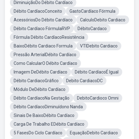
DiminuiçãoDo Débito Cardíaco
Débito CardíacoConceito
GastoCardíaco Fórmula
AcessóriosDo Débito Cardíaco
CalculoDebito Cardiaco
Débito Cardíaco FórmulaRVP
DébitoCardaco
Fórmula Débito CardíacoResistência
BaixoDébito Cardiaco Formula
VTIDebito Cardiaco
Pressão ArterialDébito Cardíaco
Como CalcularO Débito Cardíaco
Imagem DeDébito Cardíaco
Débito CardíacoÉ Igual
Débito CardiacoGráfico
Debito CardiacoDC
Módulo DeDébito Cardíaco
Débito CardíacoNa Gestação
DebitoCardioco Omni
Débito CardíacoDiminuídono Nanda
Sinais De BaixoDébito Cardíaco
Carga De Trabalho EDébito Cardíaco
5 FasesDo Ciclo Cardíaco
EquaçãoDebito Cardiaco