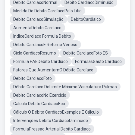
Debito CardiacoNormal
Debito CardiacoDiminuido
Medida Do Debito CardíacoPelo Litio
Debito CardiacoSimulação
DebitoCardiaico
AumentaDebito Cardiaco
IndiceCardiaco Formula Debito
Débito CardíacoE Retorno Venoso
Ciclo CardíacoResumo
Debito CardiacoFoto ES
Formula PAEDebito Cardiaco
FormulasGasto Cardiaco
Fatores Que AumentamO Débito Cardíaco
Debito CardiacoFoto
Débito Cardíaco DoLimite Máximo Vasculatura Pulmao
Debito CardiacoNo Exercicio
Calculo Debito CardiacoEco
Cálculo O Débito CardíacoExemplos E Cálculo
Intervenções Débito CardíacoDiminuído
FormulaPressao Arterial Debito Cardiaco