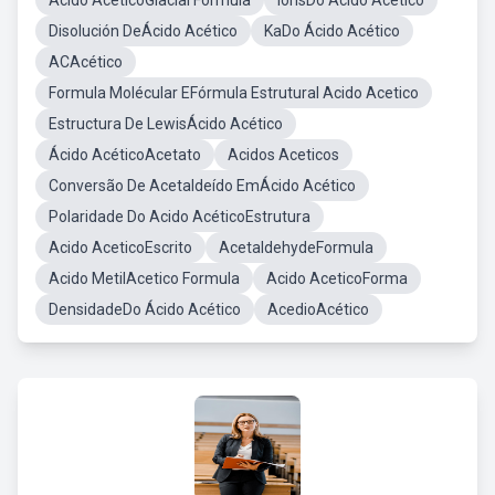
Ácido AcéticoGlacial Fórmula
IonsDo Acido Acetico
Disolución DeÁcido Acético
KaDo Ácido Acético
ACAcético
Formula Molécular EFórmula Estrutural Acido Acetico
Estructura De LewisÁcido Acético
Ácido AcéticoAcetato
Acidos Aceticos
Conversão De Acetaldeído EmÁcido Acético
Polaridade Do Acido AcéticoEstrutura
Acido AceticoEscrito
AcetaldehydeFormula
Acido MetilAcetico Formula
Acido AceticoForma
DensidadeDo Ácido Acético
AcedioAcético