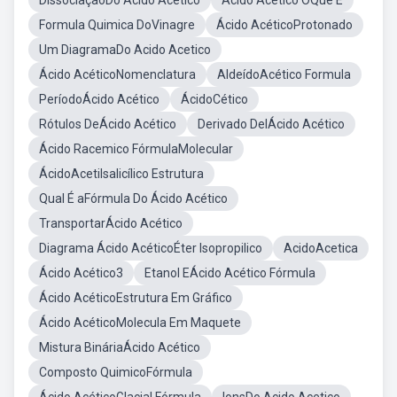
DissociaçãoDo Ácido Acético
Ácido Acético OQue É
Formula Quimica DoVinagre
Ácido AcéticoProtonado
Um DiagramaDo Acido Acetico
Ácido AcéticoNomenclatura
AldeídoAcético Formula
PeríodoÁcido Acético
ÁcidoCético
Rótulos DeÁcido Acético
Derivado DelÁcido Acético
Ácido Racemico FórmulaMolecular
ÁcidoAcetilsalicílico Estrutura
Qual É aFórmula Do Ácido Acético
TransportarÁcido Acético
Diagrama Ácido AcéticoÉter Isopropilico
AcidoAcetica
Ácido Acético3
Etanol EÁcido Acético Fórmula
Ácido AcéticoEstrutura Em Gráfico
Ácido AcéticoMolecula Em Maquete
Mistura BináriaÁcido Acético
Composto QuimicoFórmula