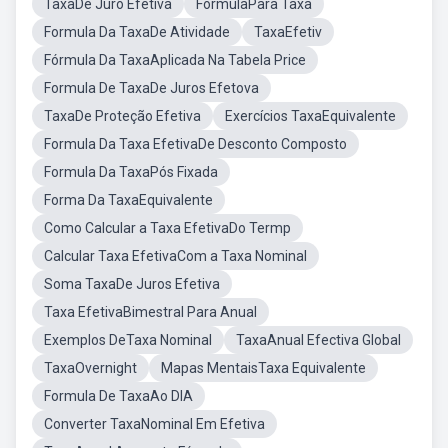
TaxaDe Juro Efetiva
FormulaPara Taxa
Formula Da TaxaDe Atividade
TaxaEfetiv
Fórmula Da TaxaAplicada Na Tabela Price
Formula De TaxaDe Juros Efetova
TaxaDe Proteção Efetiva
Exercícios TaxaEquivalente
Formula Da Taxa EfetivaDe Desconto Composto
Formula Da TaxaPós Fixada
Forma Da TaxaEquivalente
Como Calcular a Taxa EfetivaDo Termp
Calcular Taxa EfetivaCom a Taxa Nominal
Soma TaxaDe Juros Efetiva
Taxa EfetivaBimestral Para Anual
Exemplos DeTaxa Nominal
TaxaAnual Efectiva Global
TaxaOvernight
Mapas MentaisTaxa Equivalente
Formula De TaxaAo DIA
Converter TaxaNominal Em Efetiva