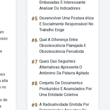
Embasadas E Interessante
Analisar Os Indicadores
#5
Desenvolver Uma Postura ética
E Socialmente Responsável No
Trabalho Exige
 um
 vaso
#6
Qual A Diferença Entre
Obsolescência Planejada E
de
Obsolescência Percebida
#7
Quais Das Seguintes
Alternativas Apresenta O
Antônimo Da Palavra Agitado
ões
 alta
#8
Conjunto De Documentos
s no
Produzidos E Acumulados Por
Uma Entidade Coletiva
so de
#9
A Radioatividade Emitida Por
a