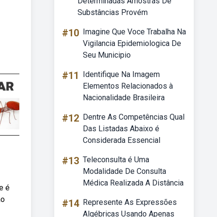
Determinadas Amostras De
Substâncias Provém
#10
Imagine Que Voce Trabalha Na
Vigilancia Epidemiologica De
Seu Municipio
#11
Identifique Na Imagem
Elementos Relacionados à
Nacionalidade Brasileira
#12
Dentre As Competências Qual
Das Listadas Abaixo é
Considerada Essencial
#13
Teleconsulta é Uma
Modalidade De Consulta
Médica Realizada A Distância
e é
ão
#14
Represente As Expressões
Algébricas Usando Apenas