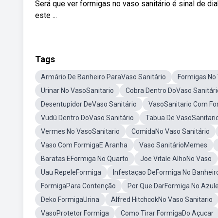
Será que ver formigas no vaso sanitário é sinal de 
este ...
Tags
Armário De Banheiro ParaVaso Sanitário
Formigas No
Urinar No VasoSanitario
Cobra Dentro DoVaso Sanitári
Desentupidor DeVaso Sanitário
VasoSanitario Com Fo
Vudú Dentro DoVaso Sanitário
Tabua De VasoSanitar
Vermes No VasoSanitario
ComidaNo Vaso Sanitário
Vaso Com FormigaE Aranha
Vaso SanitárioMemes
Baratas EFormiga No Quarto
Joe Vitale AlhoNo Vaso
Uau RepeleFormiga
Infestaçao DeFormiga No Banheir
FormigaPara Contenção
Por Que DarFormiga No Azule
Deko FormigaUrina
Alfred HitchcokNo Vaso Sanitario
VasoProtetor Formiga
Como Tirar FormigaDo Açucar