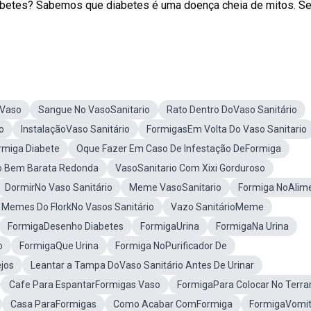
diabetes? Sabemos que diabetes é uma doença cheia de mitos. Se
 Vaso
Sangue No VasoSanitario
Rato Dentro DoVaso Sanitário
o
InstalaçãoVaso Sanitário
FormigasEm Volta Do Vaso Sanitario
rmiga Diabete
Oque Fazer Em Caso De Infestação DeFormiga
io Bem Barata Redonda
VasoSanitario Com Xixi Gorduroso
DormirNo Vaso Sanitário
Meme VasoSanitario
Formiga NoAlim
Memes Do FlorkNo Vasos Sanitário
Vazo SanitárioMeme
FormigaDesenho Diabetes
FormigaUrina
FormigaNa Urina
o
FormigaQue Urina
Formiga NoPurificador De
jos
Leantar a Tampa DoVaso Sanitário Antes De Urinar
Cafe Para EspantarFormigas Vaso
FormigaPara Colocar No Terrar
Casa ParaFormigas
Como Acabar ComFormiga
FormigaVomi