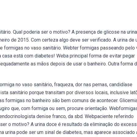
tário. Qual poderia ser o motivo? A presença de glicose na urina
neiro de 2015. Com certeza algo deve ser verificado. A urina de
 de formigas no vaso sanitário. Webter formigas passeando pelo
a casa está com diabetes! Weba principal forma de evitar pegar
dequadamente as mãos depois de usar o banheiro. Outra forma 
ormiga no vaso sanitário, fraqueza, dor nas pernas, candidíase
ta sanitário porque transitam por diversos locais, inclusive lat
s formigas no banheiro são bem comuns de acontecer. Glicemia
sugiro que, com formiga ou sem, procure orientação. Webformiga
endocrinologista denise franco, da sbd. Webpaciente referindo
a ser o motivo? A urina doce é resultado da eliminação do exces
na urina pode ser um sinal de diabetes, mas aparece associado 