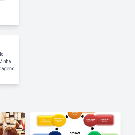
do
Minha
rdagens