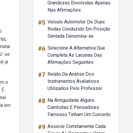
Grandezas Envolvidas Apenas
Nas Afirmações:
#5
Veículo Automotor De Duas
Rodas Conduzido Em Posição
o
Sentada Denomina-se
pj,
matar
#6
Selecione A Alternativa Que
💡 se
Completa As Lacunas Das
ê já
Afirmações Seguintes
#7
Relato Da Análise Dos
Instrumentos Avaliativos
om o
Utilizados Pelo Professor
 É
nal
#8
Na Antiguidade Alguns
da em
Cientistas E Pensadores
Famosos Tinham Um Conceito
#9
Associe Corretamente Cada