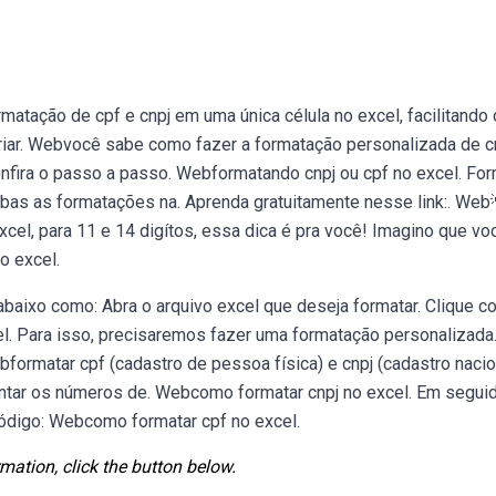
rmatação de cpf e cnpj em uma única célula no excel, facilitando 
iar. Webvocê sabe como fazer a formatação personalizada de cn
nfira o passo a passo. Webformatando cnpj ou cpf no excel. For
mbas as formatações na. Aprenda gratuitamente nesse link:. Web
el, para 11 e 14 digítos, essa dica é pra você! Imagino que voc
o excel.
abaixo como: Abra o arquivo excel que deseja formatar. Clique c
. Para isso, precisaremos fazer uma formatação personalizada.
formatar cpf (cadastro de pessoa física) e cnpj (cadastro nacio
sentar os números de. Webcomo formatar cnpj no excel. Em segui
 código: Webcomo formatar cpf no excel.
mation, click the button below.