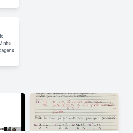
do
Minha
rdagens