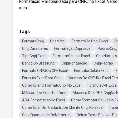
Formatação Personalizada para CNPJ no Excel. Vamo
meu ...
Tags
FormatoCnpj
CriarCnpj
FormatoDe Cnpj Excel
C
CnpjCaracteres
FormataçãoCnpj Excel
PadraoCnpj 
TipoCnpj Excel
FormatarCélulas Excel
CnpjNúmero
Banco Do BrasilCnpj
CnpjPontuação
CnpjPadrão
Formato CNPJOu CPF Excel
FormatarCélula Excel
F
Fórmula ExcelPara Cnpj
Carimbo De CNPJNo Excel Fór
Como Criar O FormatoCnpj No Excel
FormulaCPF Excel
Máscara De ExcelTelefone
Mascara De CPF E CnpjNo E
ABA FormatacaoNo Excel
Como Formatar Célula No E
Como Criar Um CadastroDe Cliente Cnpj No Excel
Tabe
Cnpj Quantidade DeNúmeros
Deixar Texto Editavel P