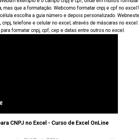
,. Webum exemplo é o campo cnpj e cpf, onde em muitos formulár
a, mas que a formatação. Webcomo formatar cnpj e cpf no excel
r célula escolha a guia número e depois personalizado. Webnest
, cnpj, telefone e celular no excel, através de máscaras no excel.
ra formatar cnpj, cpf, cep e datas entre outros no excel.
ra CNPJ no Excel - Curso de Excel OnLine