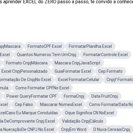
s aprender EXCEL do ZERO passo a passo, te convido a conhec
npjMascara
FormatoCPF Excel
FormatarPlanilha Excel
Excel
Quantos Numeros Tem UmCnpj
FormatarControle Excel
Formato CnpjMáscara
Mascara CnpjJavaScript
Excel CnpjPersonalizado
GuiaFormatar Excel
Cep Formato
ormatação De CnpjNo Excel
Excel FormatarCelular
Cnpjf Format
mula
Como Formatar CPFNo Excel
Power QueryFormatar CPF
FormaCnpj
Data FruitCnpj
xcel
Cep Falso
Mascarar NomesExcel
Como FormatarData N
xcelCaso Eu Marque Concluídas
Oque Significa CN NoExcel
la DeComprovante Cnpj Excel
Validação CnpjCálculo
ára NueraçãoDe CNPJ No Excel
CnpjEm Word
D Nuva CereaisCnpj