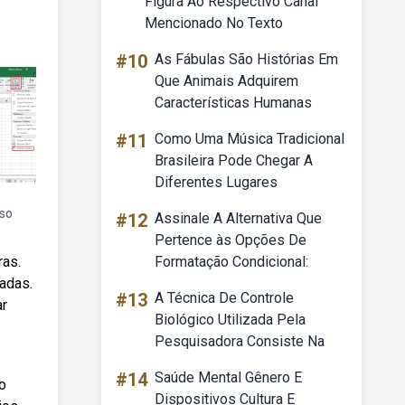
Figura Ao Respectivo Canal
Mencionado No Texto
#10
As Fábulas São Histórias Em
Que Animais Adquirem
Características Humanas
#11
Como Uma Música Tradicional
Brasileira Pode Chegar A
Diferentes Lugares
sso
#12
Assinale A Alternativa Que
Pertence às Opções De
ras.
Formatação Condicional:
adas.
#13
A Técnica De Controle
ar
Biológico Utilizada Pela
Pesquisadora Consiste Na
#14
Saúde Mental Gênero E
o
Dispositivos Cultura E