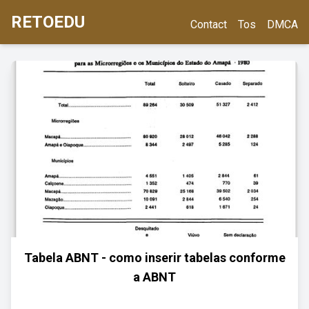
RETOEDU
Contact
Tos
DMCA
Tabela ABNT - como inserir tabelas conforme
a ABNT