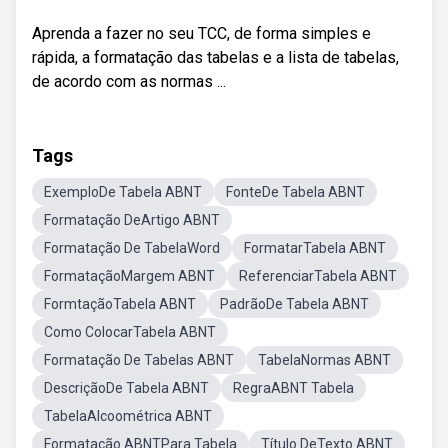
Aprenda a fazer no seu TCC, de forma simples e
rápida, a formatação das tabelas e a lista de tabelas,
de acordo com as normas ...
Tags
ExemploDe Tabela ABNT
FonteDe Tabela ABNT
Formatação DeArtigo ABNT
Formatação De TabelaWord
FormatarTabela ABNT
FormataçãoMargem ABNT
ReferenciarTabela ABNT
FormtaçãoTabela ABNT
PadrãoDe Tabela ABNT
Como ColocarTabela ABNT
Formatação De Tabelas ABNT
TabelaNormas ABNT
DescriçãoDe Tabela ABNT
RegraABNT Tabela
TabelaAlcoométrica ABNT
Formatação ABNTPara Tabela
Título DeTexto ABNT