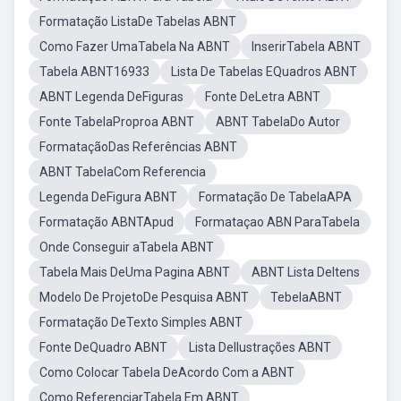
Formatação ListaDe Tabelas ABNT
Como Fazer UmaTabela Na ABNT
InserirTabela ABNT
Tabela ABNT16933
Lista De Tabelas EQuadros ABNT
ABNT Legenda DeFiguras
Fonte DeLetra ABNT
Fonte TabelaProproa ABNT
ABNT TabelaDo Autor
FormataçãoDas Referências ABNT
ABNT TabelaCom Referencia
Legenda DeFigura ABNT
Formatação De TabelaAPA
Formatação ABNTApud
Formataçao ABN ParaTabela
Onde Conseguir aTabela ABNT
Tabela Mais DeUma Pagina ABNT
ABNT Lista DeItens
Modelo De ProjetoDe Pesquisa ABNT
TebelaABNT
Formatação DeTexto Simples ABNT
Fonte DeQuadro ABNT
Lista DeIlustrações ABNT
Como Colocar Tabela DeAcordo Com a ABNT
Como ReferenciarTabela Em ABNT