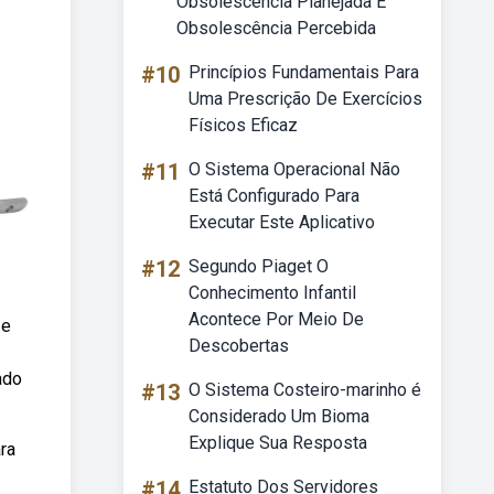
Obsolescência Planejada E
Obsolescência Percebida
#10
Princípios Fundamentais Para
Uma Prescrição De Exercícios
Físicos Eficaz
#11
O Sistema Operacional Não
Está Configurado Para
Executar Este Aplicativo
#12
Segundo Piaget O
Conhecimento Infantil
Acontece Por Meio De
 e
Descobertas
ado
#13
O Sistema Costeiro-marinho é
Considerado Um Bioma
Explique Sua Resposta
ra
#14
Estatuto Dos Servidores