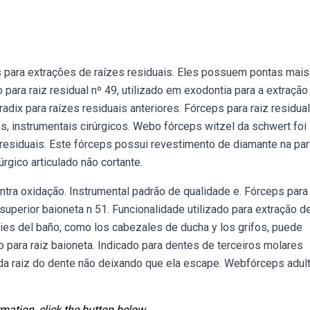
 para extrações de raízes residuais. Eles possuem pontas mais
 para raiz residual nº 49, utilizado em exodontia para a extração
adix para raízes residuais anteriores. Fórceps para raiz residual
s, instrumentais cirúrgicos. Webo fórceps witzel da schwert foi
residuais. Este fórceps possui revestimento de diamante na par
rgico articulado não cortante.
tra oxidação. Instrumental padrão de qualidade e. Fórceps para
superior baioneta n 51. Funcionalidade utilizado para extração d
icies del baño, como los cabezales de ducha y los grifos, puede
 para raiz baioneta. Indicado para dentes de terceiros molares
a da raiz do dente não deixando que ela escape. Webfórceps adul
mation, click the button below.