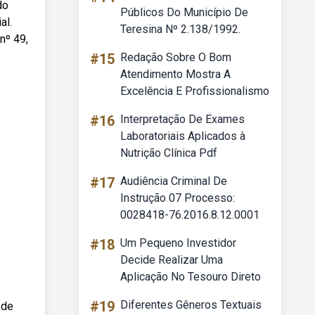
do
Públicos Do Município De
al.
Teresina Nº 2.138/1992.
nº 49,
#15
Redação Sobre O Bom
Atendimento Mostra A
Excelência E Profissionalismo
#16
Interpretação De Exames
Laboratoriais Aplicados à
Nutrição Clínica Pdf
#17
Audiência Criminal De
Instrução 07 Processo:
0028418-76.2016.8.12.0001
#18
Um Pequeno Investidor
Decide Realizar Uma
Aplicação No Tesouro Direto
#19
Diferentes Gêneros Textuais
 de