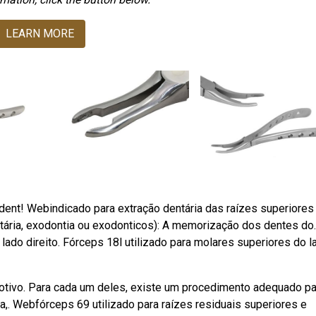
LEARN MORE
dent! Webindicado para extração dentária das raízes superiores
ntária, exodontia ou exodonticos): A memorização dos dentes do.
ado direito. Fórceps 18l utilizado para molares superiores do l
tivo. Para cada um deles, existe um procedimento adequado pa
ta,. Webfórceps 69 utilizado para raízes residuais superiores e