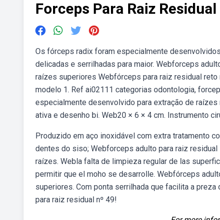
Forceps Para Raiz Residual
Os fórceps radix foram especialmente desenvolvidos
delicadas e serrilhadas para maior. Webforceps adulto
raízes superiores Webfórceps para raiz residual reto r
modelo 1. Ref ai02111 categorias odontologia, forcep
especialmente desenvolvido para extração de raízes 
ativa e desenho bi. Web20 × 6 × 4 cm. Instrumento cirú
Produzido em aço inoxidável com extra tratamento con
dentes do siso; Webforceps adulto para raiz residual 
raízes. Webla falta de limpieza regular de las superf
permitir que el moho se desarrolle. Webfórceps adulto
superiores. Com ponta serrilhada que facilita a prez
para raiz residual nº 49!
For more infor