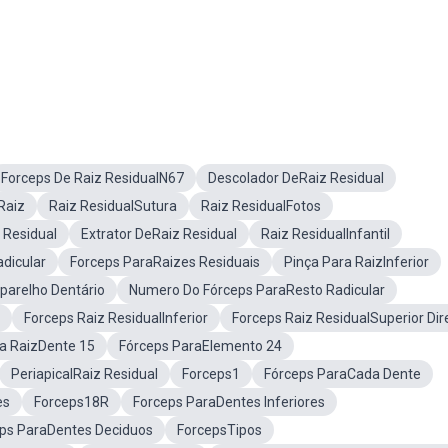
Forceps De Raiz ResidualN67
Descolador DeRaiz Residual
Raiz
Raiz ResidualSutura
Raiz ResidualFotos
 Residual
Extrator DeRaiz Residual
Raiz ResidualInfantil
dicular
Forceps ParaRaizes Residuais
Pinça Para RaizInferior
parelho Dentário
Numero Do Fórceps ParaResto Radicular
Forceps Raiz ResidualInferior
Forceps Raiz ResidualSuperior Dir
ra RaizDente 15
Fórceps ParaElemento 24
PeriapicalRaiz Residual
Forceps1
Fórceps ParaCada Dente
es
Forceps18R
Forceps ParaDentes Inferiores
ps ParaDentes Deciduos
ForcepsTipos