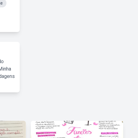
te
do
Minha
rdagens