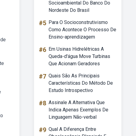
Socioambiental Do Banco Do
Nordeste Do Brasil
#5
Para O Socioconstrutivismo
Como Acontece O Processo De
Ensino-aprendizagem
 de
#6
Em Usinas Hidrelétricas A
Queda-d'água Move Turbinas
te
Que Acionam Geradores
#7
Quais São As Principais
Características Do Método De
Estudo Introspectivo
e
#8
Assinale A Alternativa Que
Indica Apenas Exemplos De
to
Linguagem Não-verbal
#9
Qual A Diferença Entre