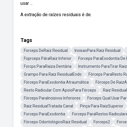
usar ...
A extração de raízes residuais é de.
Tags
Forceps DeRaiz Residual
IncisaoPara Raiz Residual
Foprceps PáraRaiz Inferior
Forceps ParaExodontia De 
Forcps ParaRaiza Dentária
Instrumento ParaTirar Raiz
Grampo Para Raiz ResidualEndo
Fórceps ParaResto Ra
Fórceps ParaExodontia Atraumática
Fórceps De RaizA
Resto Radicular Com ApoioPara Fórceps
Raiz Residual
Fórceps ParaIncisivos Inferiores
Forceps Qual Usar Pa
Raiz ResidualTratada Canal
Pinça Para RaizSuperior
Forceps ParaExodontia
Forceps ParaRestos Radicular
Fórceps OdontológicoRaiz Residual
Forceps2
Force