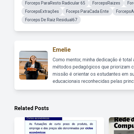
Forceps ParaResto Radicular 65
ForcepsRaizes
For
ForcepsExtrações
Foceps ParaCada Ente
ForcepsA
Forceps De Raiz Residual67
Emelie
Como mentor, minha dedicação é total
métodos pedagógicos que priorizam co
missão é orientar os estudantes em su
educacionais reconhecidas pelas princ
Related Posts