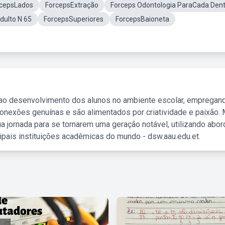
cepsLados
ForcepsExtração
Forceps Odontologia ParaCada Den
dulto N 65
ForcepsSuperiores
ForcepsBaioneta
 ao desenvolvimento dos alunos no ambiente escolar, empregan
nexões genuínas e são alimentados por criatividade e paixão. 
a jornada para se tornarem uma geração notável, utilizando abo
ipais instituições acadêmicas do mundo - dsw.aau.edu.et.