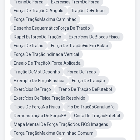
TreinoDe Força
Exercicios TremDe Força
Força De TraçãoC Angulo
Tração DeFutebol
Força TraçãoMaxima Caminhao
Desenho EsquemáticoForça De Tração
Rapel EsforçoDe Tração
Exercícios DeBlocos Física
Força DeTralão
Força De TraçãoFio Em Balão
Força De TraçãoInclinada Vertical
Ensaio De TraçãoX Força Aplicada
Tração DeMot Desenho
Força DeTrçao
Exemplo De ForçaElástica
Força DeTracção
Exercícios DeTraço
Trenó De Tração DeFutebol
Exercícios DeFísica Tração Resolvido
Tipos De ForçaNa Física
Fio De TraçãoCanuladfo
Demonstração De ForçaEB
Cinta De TraçãoFutebol
Mapa Mental De Força TraçãoNos FiOS Imagens
Força TraçãoMaxima Caminhao Comum