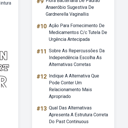
#9
Flora Bacteriana De Padrão
intura
Anaeróbio Sugestiva De
Gardnerella Vaginallis
#10
Ação Para Fornecimento De
Medicamentos C/c Tutela De
Urgência Antecipada
#11
Sobre As Repercussões Da
Independência Escolha As
Alternativas Corretas
#12
Indique A Alternativa Que
Pode Conter Um
Relacionamento Mais
Apropriado
#13
Qual Das Alternativas
Apresenta A Estrutura Correta
Do Past Continuous