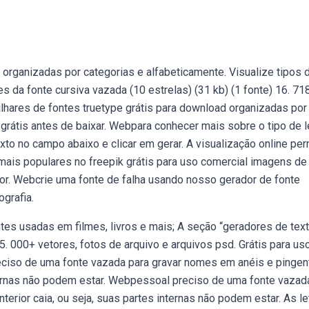
organizadas por categorias e alfabeticamente. Visualize tipos 
s da fonte cursiva vazada (10 estrelas) (31 kb) (1 fonte) 16. 71
ilhares de fontes truetype grátis para download organizadas por
 grátis antes de baixar. Webpara conhecer mais sobre o tipo de l
exto no campo abaixo e clicar em gerar. A visualização online per
ais populares no freepik grátis para uso comercial imagens de 
ctor. Webcrie uma fonte de falha usando nosso gerador de fonte
grafia.
es usadas em filmes, livros e mais; A seção “geradores de text
. 000+ vetores, fotos de arquivo e arquivos psd. Grátis para us
eciso de uma fonte vazada para gravar nomes em anéis e pingen
internas não podem estar. Webpessoal preciso de uma fonte vazad
erior caia, ou seja, suas partes internas não podem estar. As le