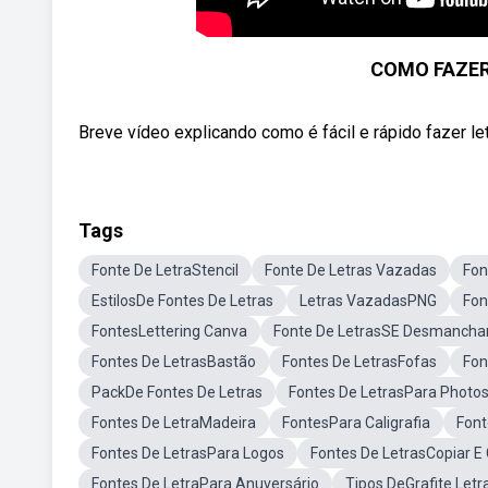
COMO FAZER
Breve vídeo explicando como é fácil e rápido fazer 
Tags
Fonte De LetraStencil
Fonte De Letras Vazadas
Fon
EstilosDe Fontes De Letras
Letras VazadasPNG
Fon
FontesLettering Canva
Fonte De LetrasSE Desmanch
Fontes De LetrasBastão
Fontes De LetrasFofas
Fon
PackDe Fontes De Letras
Fontes De LetrasPara Photo
Fontes De LetraMadeira
FontesPara Caligrafia
Font
Fontes De LetrasPara Logos
Fontes De LetrasCopiar E 
Fontes De LetraPara Anuversário
Tipos DeGrafite Letr