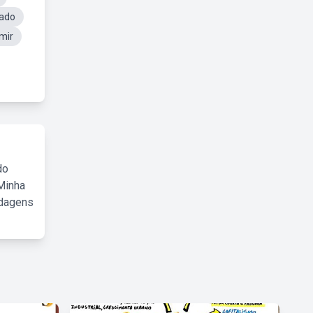
cado
mir
do
Minha
rdagens