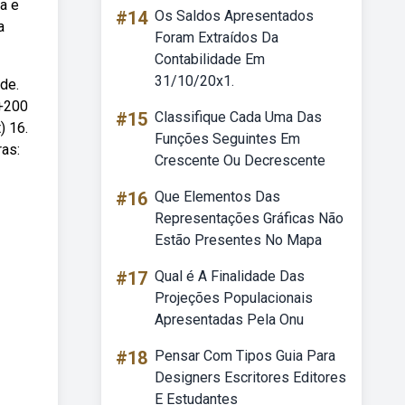
a e
#14
Os Saldos Apresentados
a
Foram Extraídos Da
Contabilidade Em
31/10/20x1.
ade.
 +200
#15
Classifique Cada Uma Das
) 16.
Funções Seguintes Em
ras:
Crescente Ou Decrescente
#16
Que Elementos Das
Representações Gráficas Não
Estão Presentes No Mapa
#17
Qual é A Finalidade Das
Projeções Populacionais
Apresentadas Pela Onu
#18
Pensar Com Tipos Guia Para
Designers Escritores Editores
E Estudantes