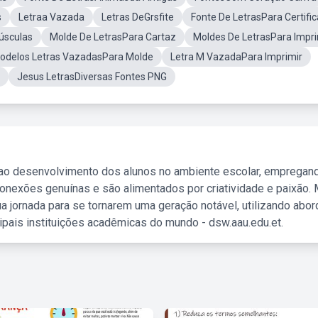
s
Letraa Vazada
Letras DeGrsfite
Fonte De LetrasPara Certifi
úsculas
Molde De LetrasPara Cartaz
Moldes De LetrasPara Impri
odelos Letras VazadasPara Molde
Letra M VazadaPara Imprimir
Jesus LetrasDiversas Fontes PNG
 ao desenvolvimento dos alunos no ambiente escolar, empregan
nexões genuínas e são alimentados por criatividade e paixão. 
a jornada para se tornarem uma geração notável, utilizando abo
ipais instituições acadêmicas do mundo - dsw.aau.edu.et.