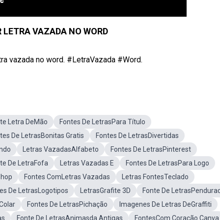
 LETRA VAZADA NO WORD
letra vazada no word. #LetraVazada #Word.
te Letra DeMão
Fontes De LetrasPara Título
tes De LetrasBonitas Gratis
Fontes De LetrasDivertidas
ando
Letras VazadasAlfabeto
Fontes De LetrasPinterest
te De LetraFofa
Letras Vazadas E
Fontes De LetrasPara Logo
shop
Fontes ComLetras Vazadas
Letras FontesTeclado
es De LetrasLogotipos
LetrasGrafite 3D
Fonte De LetrasPendura
Colar
Fontes De LetrasPichação
Imagenes De Letras DeGraffiti
as
Fonte De LetrasAnimasda Antigas
FontesCom Coração Canva