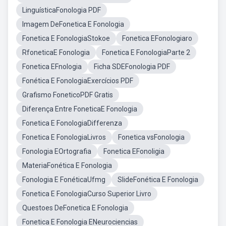
LinguísticaFonologia PDF
Imagem DeFonetica E Fonologia
Fonetica E FonologiaStokoe
Fonetica EFonologiaro
RfoneticaE Fonologia
Fonetica E FonologiaParte 2
Fonetica EFnologia
Ficha SDEFonologia PDF
Fonética E FonologiaExercícios PDF
Grafismo FoneticoPDF Gratis
Diferença Entre FoneticaE Fonologia
Fonetica E FonologiaDifferenza
Fonetica E FonologiaLivros
Fonetica vsFonologia
Fonologia EOrtografia
Fonetica EFonoligia
MateriaFonética E Fonologia
Fonologia E FonéticaUfmg
SlideFonética E Fonologia
Fonetica E FonologiaCurso Superior Livro
Questoes DeFonetica E Fonologia
Fonetica E Fonologia ENeurociencias