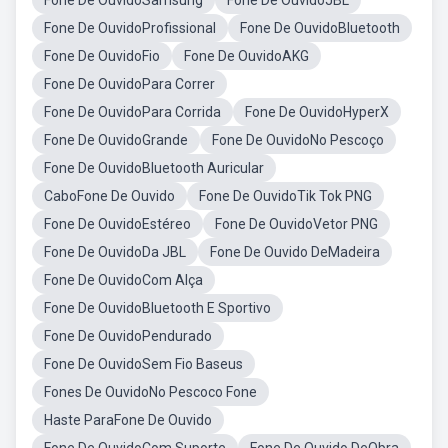
Fone De OuvidoSamsung
Fone De OuvidoJBL
Fone De OuvidoProfissional
Fone De OuvidoBluetooth
Fone De OuvidoFio
Fone De OuvidoAKG
Fone De OuvidoPara Correr
Fone De OuvidoPara Corrida
Fone De OuvidoHyperX
Fone De OuvidoGrande
Fone De OuvidoNo Pescoço
Fone De OuvidoBluetooth Auricular
CaboFone De Ouvido
Fone De OuvidoTik Tok PNG
Fone De OuvidoEstéreo
Fone De OuvidoVetor PNG
Fone De OuvidoDa JBL
Fone De Ouvido DeMadeira
Fone De OuvidoCom Alça
Fone De OuvidoBluetooth E Sportivo
Fone De OuvidoPendurado
Fone De OuvidoSem Fio Baseus
Fones De OuvidoNo Pescoco Fone
Haste ParaFone De Ouvido