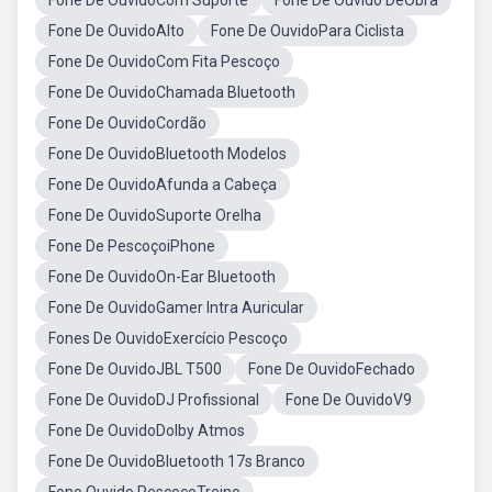
Fone De OuvidoCom Suporte
Fone De Ouvido DeObra
Fone De OuvidoAlto
Fone De OuvidoPara Ciclista
Fone De OuvidoCom Fita Pescoço
Fone De OuvidoChamada Bluetooth
Fone De OuvidoCordão
Fone De OuvidoBluetooth Modelos
Fone De OuvidoAfunda a Cabeça
Fone De OuvidoSuporte Orelha
Fone De PescoçoiPhone
Fone De OuvidoOn-Ear Bluetooth
Fone De OuvidoGamer Intra Auricular
Fones De OuvidoExercício Pescoço
Fone De OuvidoJBL T500
Fone De OuvidoFechado
Fone De OuvidoDJ Profissional
Fone De OuvidoV9
Fone De OuvidoDolby Atmos
Fone De OuvidoBluetooth 17s Branco