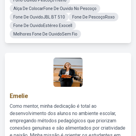
Fono Ouvido PescoçoTreino
Alça De ColocarFone De Ouvido No Pescoço
Fone De OuvidoJBL BT 510
Fone De PescoçoRoxo
Fone De OuvidoEstéreo Exocell
Melhores Fone De OuvidoSem Fio
Emelie
Como mentor, minha dedicação é total ao
desenvolvimento dos alunos no ambiente escolar,
empregando métodos pedagógicos que priorizam
conexões genuínas e são alimentados por criatividade
e paixão. Minha missão é orientar os estudantes em