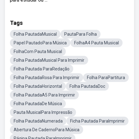
Tags
Folha PautadaMusical
PautaPara Folha
Papel PautadoPara Música
FolhaA4 Pauta Musical
FolhaCom Pauta Musical
Folha PautadaMusical Para Imprimir
Folha Pautada ParaRedação
Folha PautadaRosa Para Imprimir
Folha ParaPartitura
Folha PautadaHorizontal
Folha PautadaDoc
Folha PautadaA5 Para Imprimir
Folha PautadaDe Música
Pauta MusicalPara Impressão
Folha PautadaNumerada
Ficha Pautada ParaImprimir
Abertura De CadernoPara Música
Página Pautada ParaImprimir