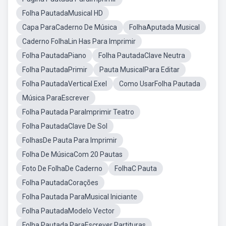
Folha PautadaMusical HD
Capa ParaCaderno De Música
FolhaAputada Musical
Caderno FolhaLin Has Para Imprimir
Folha PautadaPiano
Folha PautadaClave Neutra
Folha PautadaPrimir
Pauta MusicalPara Editar
Folha PautadaVertical Exel
Como UsarFolha Pautada
Música ParaEscrever
Folha Pautada ParaImprimir Teatro
Folha PautadaClave De Sol
FolhasDe Pauta Para Imprimir
Folha De MúsicaCom 20 Pautas
Foto De FolhaDe Caderno
FolhaC Pauta
Folha PautadaCorações
Folha Pautada ParaMusical Iniciante
Folha PautadaModelo Vector
Folha Pautada ParaEscrever Partituras