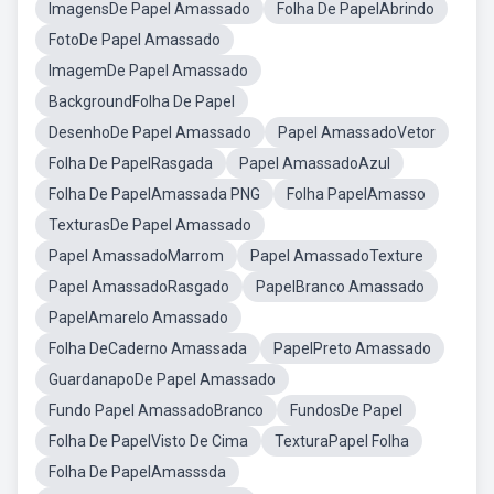
ImagensDe Papel Amassado
Folha De PapelAbrindo
FotoDe Papel Amassado
ImagemDe Papel Amassado
BackgroundFolha De Papel
DesenhoDe Papel Amassado
Papel AmassadoVetor
Folha De PapelRasgada
Papel AmassadoAzul
Folha De PapelAmassada PNG
Folha PapelAmasso
TexturasDe Papel Amassado
Papel AmassadoMarrom
Papel AmassadoTexture
Papel AmassadoRasgado
PapelBranco Amassado
PapelAmarelo Amassado
Folha DeCaderno Amassada
PapelPreto Amassado
GuardanapoDe Papel Amassado
Fundo Papel AmassadoBranco
FundosDe Papel
Folha De PapelVisto De Cima
TexturaPapel Folha
Folha De PapelAmasssda