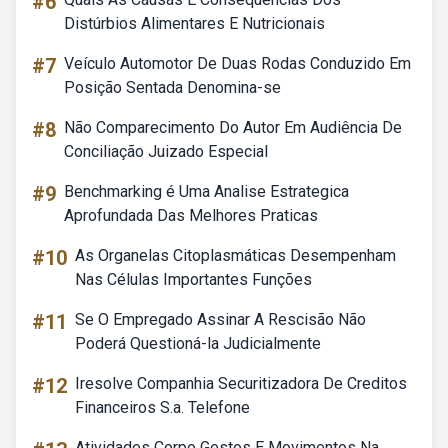
#6
Distúrbios Alimentares E Nutricionais
#7
Veículo Automotor De Duas Rodas Conduzido Em
Posição Sentada Denomina-se
#8
Não Comparecimento Do Autor Em Audiência De
Conciliação Juizado Especial
#9
Benchmarking é Uma Analise Estrategica
Aprofundada Das Melhores Praticas
#10
As Organelas Citoplasmáticas Desempenham
Nas Células Importantes Funções
#11
Se O Empregado Assinar A Rescisão Não
Poderá Questioná-la Judicialmente
#12
Iresolve Companhia Securitizadora De Creditos
Financeiros S.a. Telefone
Atividades Corpo Gestos E Movimentos Na