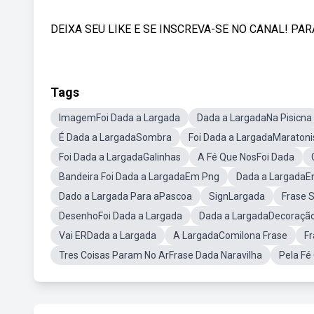
DEIXA SEU LIKE E SE INSCREVA-SE NO CANAL! P
Tags
ImagemFoi Dada a Largada
Dada a LargadaNa Pisicna
É Dada a LargadaSombra
Foi Dada a LargadaMaratoni
Foi Dada a LargadaGalinhas
A Fé Que NosFoi Dada
Bandeira Foi Dada a LargadaEm Png
Dada a LargadaE
Dado a Largada Para aPascoa
SignLargada
Frase 
DesenhoFoi Dada a Largada
Dada a LargadaDecoraçã
Vai ERDada a Largada
A LargadaComilona Frase
Fr
Tres Coisas Param No ArFrase Dada Naravilha
Pela Fé