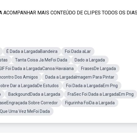
ARA ACOMPANHAR MAIS CONTEÚDO DE CLIPES TODOS OS DIAS
É Dada a LargadaBandeira
Foi Dada aLar
stas
Tanta Coisa Ja MeFoi Dada
Dado a Largada
GIF Foi Dada a LargadaCanoa Havaiana
FrasesDe Largada
ncontro Dos Amigos
Dada a LargadaImagem Para Pintar
Sobre Dar a LargadaDe Estudos
Foi Dada a LargadaEm Png
o
BackgoundDada a Largada
FraSec Foi Dada a LargadaEm Png
aseEngraçada Sobre Corredor
Figurinha FoiDa a Largada
 Que Uma Vez MeFoi Dada