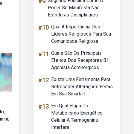
#9
Segundo Foucault Como O
ue
Poder Se Manifesta Nas
Estruturas Disciplinares
#10
Qual A Importância Dos
Líderes Religiosos Para Sua
Comunidade Religiosa
#11
Quais São Os Principais
Efeitos Dos Receptores B1
Agonista Adrenérgicos
#12
Existe Uma Ferramenta Para
Retroceder Alterações Feitas
Em Sua Smartart
#13
Em Qual Etapa Do
to,
Metabolismo Energético
inino
Celular A Termogenina
Interfere