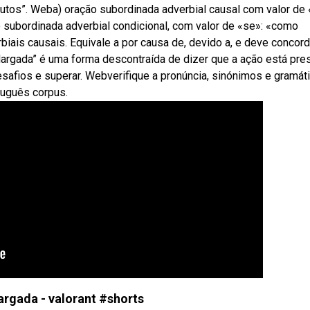
s autos”. Weba) oração subordinada adverbial causal com valor de 
ão subordinada adverbial condicional, com valor de «se»: «como
rbiais causais. Equivale a por causa de, devido a, e deve concord
 largada” é uma forma descontraída de dizer que a ação está pre
safios e superar. Webverifique a pronúncia, sinónimos e gramáti
tuguês corpus.
largada - valorant #shorts