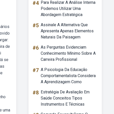
#4
Para Realizar A Análise Interna
Podemos Utilizar Uma
Abordagem Estratégica
#5
Assinale A Alternativa Que
sários
Apresenta Apenas Elementos
movido
Naturais Da Paisagem
rgar:
ira de
#6
As Perguntas Evidenciam
i
Conhecimento Mínimo Sobre A
Carreira Profissional
tá se
das
#7
A Psicologia Da Educação
de
Comportamentalista Considera
A Aprendizagem Como
#8
Estratégia De Avaliação Em
inho
Saúde Conceitos Tipos
Instrumentos E Técnicas
le uma