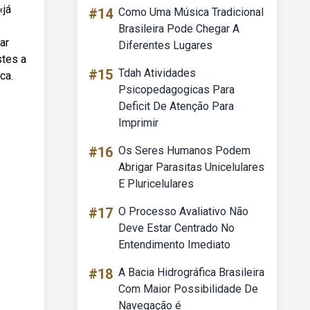
«já
#14
Como Uma Música Tradicional
Brasileira Pode Chegar A
ar
Diferentes Lugares
stes a
#15
Tdah Atividades
ca.
Psicopedagogicas Para
Deficit De Atenção Para
Imprimir
#16
Os Seres Humanos Podem
Abrigar Parasitas Unicelulares
E Pluricelulares
#17
O Processo Avaliativo Não
Deve Estar Centrado No
Entendimento Imediato
#18
A Bacia Hidrográfica Brasileira
Com Maior Possibilidade De
Navegação é