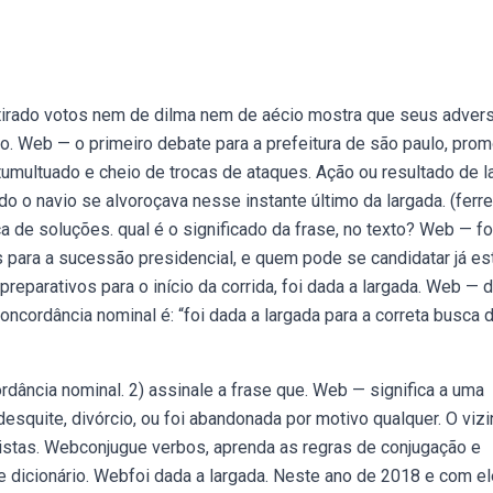
tirado votos nem de dilma nem de aécio mostra que seus adver
o. Web — o primeiro debate para a prefeitura de são paulo, pro
tumultuado e cheio de trocas de ataques. Ação ou resultado de la
 o navio se alvoroçava nesse instante último da largada. (ferre
sca de soluções. qual é o significado da frase, no texto? Web — fo
s para a sucessão presidencial, e quem pode se candidatar já es
reparativos para o início da corrida, foi dada a largada. Web — 
concordância nominal é: “foi dada a largada para a correta busca 
ordância nominal. 2) assinale a frase que. Web — significa a uma
esquite, divórcio, ou foi abandonada por motivo qualquer. O viz
alistas. Webconjugue verbos, aprenda as regras de conjugação e
e dicionário. Webfoi dada a largada. Neste ano de 2018 e com e