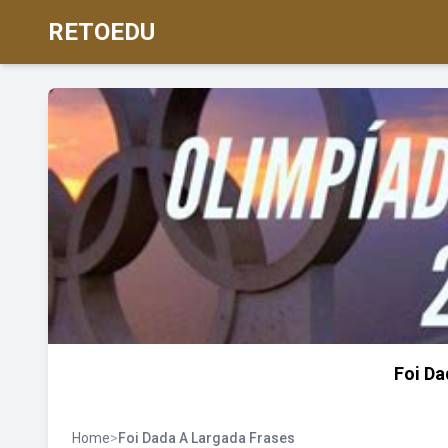
RETOEDU
Foi Da
Home
>
Foi Dada A Largada Frases