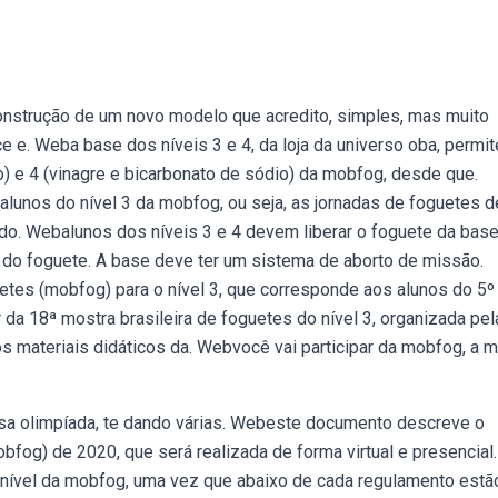
nstrução de um novo modelo que acredito, simples, mas muito
e e. Weba base dos níveis 3 e 4, da loja da universo oba, permit
o) e 4 (vinagre e bicarbonato de sódio) da mobfog, desde que.
alunos do nível 3 da mobfog, ou seja, as jornadas de foguetes d
o. Webalunos dos níveis 3 e 4 devem liberar o foguete da base
s do foguete. A base deve ter um sistema de aborto de missão.
etes (mobfog) para o nível 3, que corresponde aos alunos do 5º
a 18ª mostra brasileira de foguetes do nível 3, organizada pela
 os materiais didáticos da. Webvocê vai participar da mobfog, a 
ssa olimpíada, te dando várias. Webeste documento descreve o
bfog) de 2020, que será realizada de forma virtual e presencial.
ível da mobfog, uma vez que abaixo de cada regulamento estã