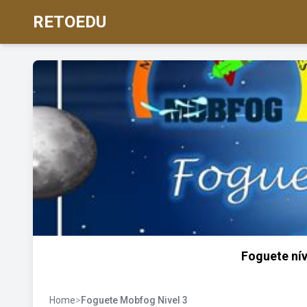
RETOEDU
Foguete ní
Home
>
Foguete Mobfog Nivel 3