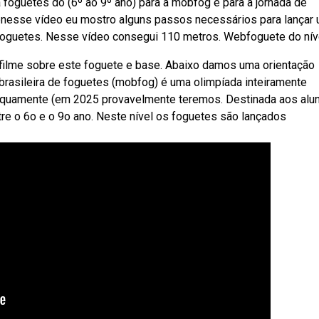
foguetes do (6º ao 9º ano) para a mobfog e para a jornada de
ebnesse vídeo eu mostro alguns passos necessários para lançar
 foguetes. Nesse vídeo consegui 110 metros. Webfoguete do níve
m filme sobre este foguete e base. Abaixo damos uma orientação
brasileira de foguetes (mobfog) é uma olimpíada inteiramente
obliquamente (em 2025 provavelmente teremos. Destinada aos alu
re o 6o e o 9o ano. Neste nível os foguetes são lançados