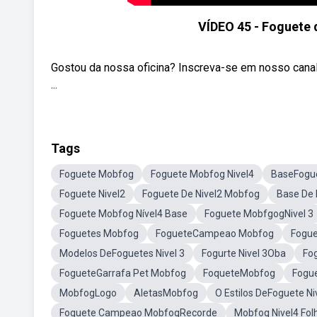
VÍDEO 45 - Foguete 
Gostou da nossa oficina? Inscreva-se em nosso canal,
...
Tags
Foguete Mobfog
Foguete Mobfog Nivel4
BaseFogu
Foguete Nivel2
Foguete De Nivel2 Mobfog
Base De
Foguete Mobfog Nível4 Base
Foguete MobfgogNivel 3
Foguetes Mobfog
FogueteCampeao Mobfog
Fogue
Modelos DeFoguetes Nivel 3
Fogurte Nivel 3Oba
Fo
FogueteGarrafa Pet Mobfog
FoqueteMobfog
Fogue
MobfogLogo
AletasMobfog
O Estilos DeFoguete Ni
Foguete Campeao MobfogRecorde
Mobfog Nivel4 Fol