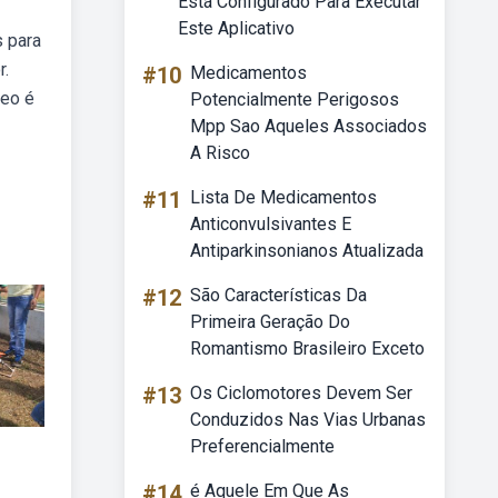
Está Configurado Para Executar
Este Aplicativo
s para
r.
#10
Medicamentos
deo é
Potencialmente Perigosos
Mpp Sao Aqueles Associados
A Risco
#11
Lista De Medicamentos
Anticonvulsivantes E
Antiparkinsonianos Atualizada
#12
São Características Da
Primeira Geração Do
Romantismo Brasileiro Exceto
#13
Os Ciclomotores Devem Ser
Conduzidos Nas Vias Urbanas
Preferencialmente
#14
é Aquele Em Que As