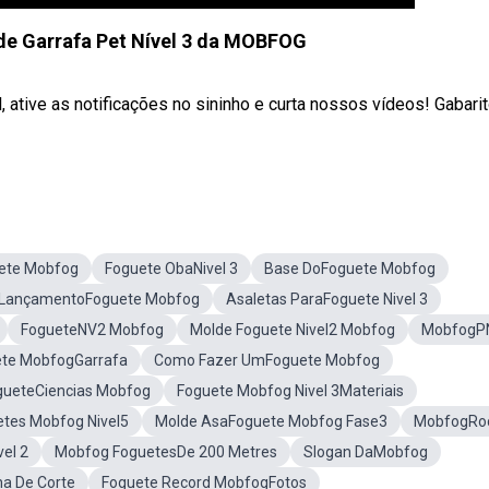
de Garrafa Pet Nível 3 da MOBFOG
 ative as notificações no sininho e curta nossos vídeos! Gabari
ete Mobfog
Foguete ObaNivel 3
Base DoFoguete Mobfog
 LançamentoFoguete Mobfog
Asaletas ParaFoguete Nivel 3
FogueteNV2 Mobfog
Molde Foguete Nivel2 Mobfog
MobfogP
te MobfogGarrafa
Como Fazer UmFoguete Mobfog
gueteCiencias Mobfog
Foguete Mobfog Nivel 3Materiais
tes Mobfog Nivel5
Molde AsaFoguete Mobfog Fase3
MobfogRo
vel 2
Mobfog FoguetesDe 200 Metres
Slogan DaMobfog
ha De Corte
Foguete Record MobfogFotos