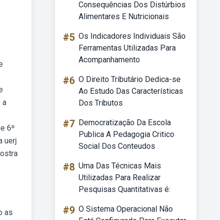
Consequências Dos Distúrbios
Alimentares E Nutricionais
#5
Os Indicadores Individuais São
Ferramentas Utilizadas Para
Acompanhamento
e
#6
O Direito Tributário Dedica-se
e
Ao Estudo Das Características
 a
Dos Tributos
#7
Democratização Da Escola
 e 6º
Publica A Pedagogia Critico
 uerj
Social Dos Conteudos
mostra
#8
Uma Das Técnicas Mais
Utilizadas Para Realizar
Pesquisas Quantitativas é:
#9
O Sistema Operacional Não
o as