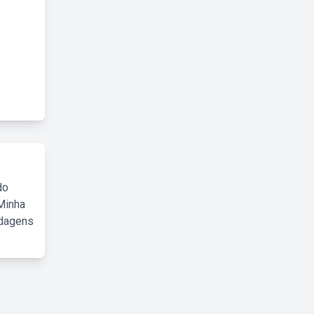
do
Minha
rdagens