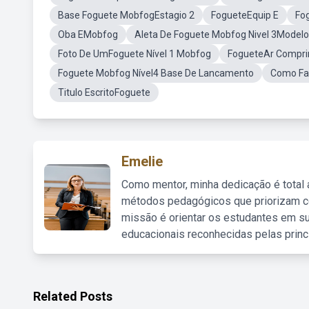
Base Foguete MobfogEstagio 2
FogueteEquip E
Fo
Oba EMobfog
Aleta De Foguete Mobfog Nivel 3Modelo
Foto De UmFoguete Nível 1 Mobfog
FogueteAr Compr
Foguete Mobfog Nível4 Base De Lancamento
Como Fa
Titulo EscritoFoguete
Emelie
Como mentor, minha dedicação é total
métodos pedagógicos que priorizam co
missão é orientar os estudantes em su
educacionais reconhecidas pelas princ
Related Posts