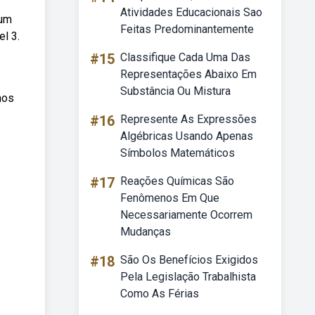
Atividades Educacionais Sao
 um
Feitas Predominantemente
l 3.
#15
Classifique Cada Uma Das
Representações Abaixo Em
Substância Ou Mistura
nos
#16
Represente As Expressões
Algébricas Usando Apenas
Símbolos Matemáticos
#17
Reações Químicas São
Fenômenos Em Que
Necessariamente Ocorrem
Mudanças
#18
São Os Benefícios Exigidos
Pela Legislação Trabalhista
Como As Férias