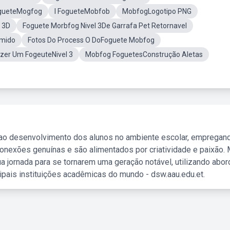
gueteMogfog
I FogueteMobfob
MobfogLogotipo PNG
 3D
Foguete Morbfog Nivel 3De Garrafa Pet Retornavel
imido
Fotos Do Process O DoFoguete Mobfog
zer Um FogeuteNivel 3
Mobfog FoguetesConstrução Aletas
 ao desenvolvimento dos alunos no ambiente escolar, empregan
nexões genuínas e são alimentados por criatividade e paixão. 
a jornada para se tornarem uma geração notável, utilizando abo
ipais instituições acadêmicas do mundo - dsw.aau.edu.et.