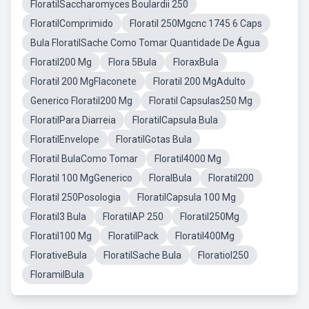
FloratilSaccharomyces Boulardii 250
FloratilComprimido
Floratil 250Mgcnc 1745 6 Caps
Bula FloratilSache Como Tomar Quantidade De Água
Floratil200 Mg
Flora 5Bula
FloraxBula
Floratil 200 MgFlaconete
Floratil 200 MgAdulto
Generico Floratil200 Mg
Floratil Capsulas250 Mg
FloratilPara Diarreia
FloratilCapsula Bula
FloratilEnvelope
FloratilGotas Bula
Floratil BulaComo Tomar
Floratil4000 Mg
Floratil 100 MgGenerico
FloralBula
Floratil200
Floratil 250Posologia
FloratilCapsula 100 Mg
Floratil3 Bula
FloratilAP 250
Floratil250Mg
Floratil100 Mg
FloratilPack
Floratil400Mg
FlorativeBula
FloratilSache Bula
Floratiol250
FloramilBula