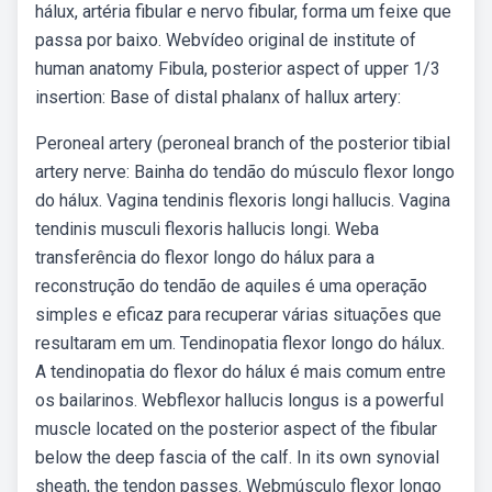
hálux, artéria fibular e nervo fibular, forma um feixe que
passa por baixo. Webvídeo original de institute of
human anatomy Fibula, posterior aspect of upper 1/3
insertion: Base of distal phalanx of hallux artery:
Peroneal artery (peroneal branch of the posterior tibial
artery nerve: Bainha do tendão do músculo flexor longo
do hálux. Vagina tendinis flexoris longi hallucis. Vagina
tendinis musculi flexoris hallucis longi. Weba
transferência do flexor longo do hálux para a
reconstrução do tendão de aquiles é uma operação
simples e eficaz para recuperar várias situações que
resultaram em um. Tendinopatia flexor longo do hálux.
A tendinopatia do flexor do hálux é mais comum entre
os bailarinos. Webflexor hallucis longus is a powerful
muscle located on the posterior aspect of the fibular
below the deep fascia of the calf. In its own synovial
sheath, the tendon passes. Webmúsculo flexor longo