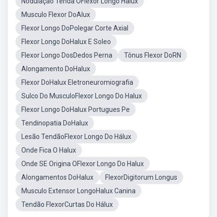
Nodulação Tenda OFlexor Longo Halux
Musculo Flexor DoAlux
Flexor Longo DoPolegar Corte Axial
Flexor Longo DoHalux E Soleo
Flexor Longo DosDedos Perna
Tônus Flexor DoRN
Alongamento DoHalux
Flexor DoHalux Eletroneuromiografia
Sulco Do MusculoFlexor Longo Do Halux
Flexor Longo DoHalux Portugues Pe
Tendinopatia DoHalux
Lesão TendãoFlexor Longo Do Hálux
Onde Fica O Halux
Onde SE Origina OFlexor Longo Do Halux
Alongamentos DoHalux
FlexorDigitorum Longus
Musculo Extensor LongoHalux Canina
Tendão FlexorCurtas Do Hálux