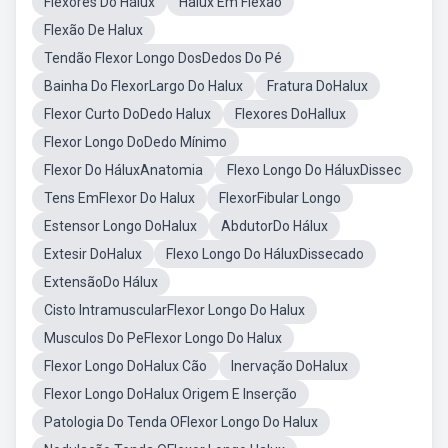
Flexores Do Hálux
Halux Em Flexao
Flexão De Halux
Tendão Flexor Longo DosDedos Do Pé
Bainha Do FlexorLargo Do Halux
Fratura DoHalux
Flexor Curto DoDedo Halux
Flexores DoHallux
Flexor Longo DoDedo Mínimo
Flexor Do HáluxAnatomia
Flexo Longo Do HáluxDissec
Tens EmFlexor Do Halux
FlexorFibular Longo
Estensor Longo DoHalux
AbdutorDo Hálux
Extesir DoHalux
Flexo Longo Do HáluxDissecado
ExtensãoDo Hálux
Cisto IntramuscularFlexor Longo Do Halux
Musculos Do PeFlexor Longo Do Halux
Flexor Longo DoHalux Cão
Inervação DoHalux
Flexor Longo DoHalux Origem E Inserção
Patologia Do Tenda OFlexor Longo Do Halux