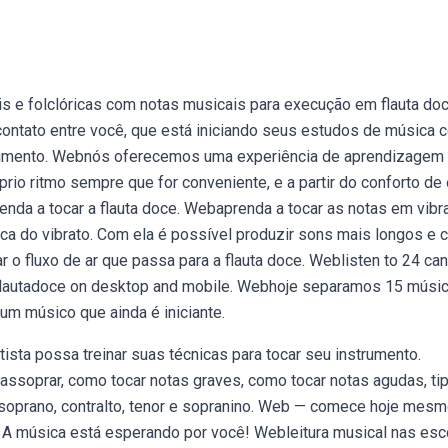
 e folclóricas com notas musicais para execução em flauta doc
 contato entre você, que está iniciando seus estudos de música 
nstrumento. Webnós oferecemos uma experiência de aprendizagem
rio ritmo sempre que for conveniente, e a partir do conforto de
nda a tocar a flauta doce. Webaprenda a tocar as notas em vibra
ica do vibrato. Com ela é possível produzir sons mais longos e
ar o fluxo de ar que passa para a flauta doce. Weblisten to 24 c
raflautadoce on desktop and mobile. Webhoje separamos 15 músi
um músico que ainda é iniciante.
ista possa treinar suas técnicas para tocar seu instrumento.
assoprar, como tocar notas graves, como tocar notas agudas, ti
ce soprano, contralto, tenor e sopranino. Web — comece hoje mesm
. A música está esperando por você! Webleitura musical nas esc