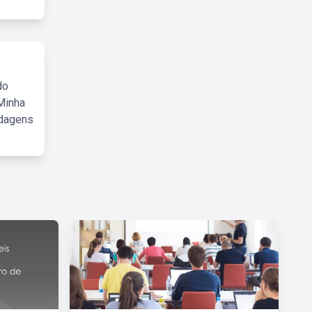
do
Minha
rdagens