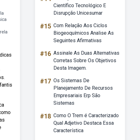
Científico Tecnológico E
Disrupção Unicesumar
la
sica
#15
Com Relação Aos Ciclos
rela
Biogeoquímicos Analise As
Seguintes Afirmativas
#16
Assinale As Duas Alternativas
 dicas
Corretas Sobre Os Objetivos
Desta Imagem.
o
os.
#17
Os Sistemas De
fantis
Planejamento De Recursos
Empresariais Erp São
Sistemas
ca
 como
#18
Como O Trem é Caracterizado
cas
Qual Adjetivo Destaca Essa
e
Característica