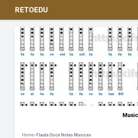
RETOEDU
Music
Home
>
Flauta Doce Notas Musicas