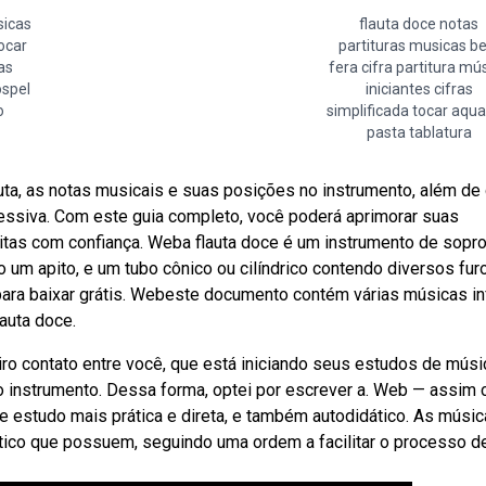
sicas
flauta doce notas
ocar
partituras musicas be
as
fera cifra partitura mú
ospel
iniciantes cifras
o
simplificada tocar aqua
pasta tablatura
uta, as notas musicais e suas posições no instrumento, além de
ressiva. Com este guia completo, você poderá aprimorar suas
ritas com confiança. Weba flauta doce é um instrumento de sopr
 um apito, e um tubo cônico ou cilíndrico contendo diversos fur
para baixar grátis. Webeste documento contém várias músicas in
auta doce.
eiro contato entre você, que está iniciando seus estudos de músi
no instrumento. Dessa forma, optei por escrever a. Web — assim
a de estudo mais prática e direta, e também autodidático. As músi
tico que possuem, seguindo uma ordem a facilitar o processo d