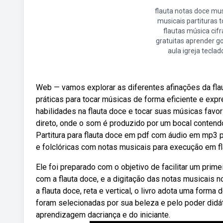
flauta notas doce mu
musicais partituras t
flautas música cifr
gratuitas aprender g
aula igreja teclad
Web — vamos explorar as diferentes afinações da fla
práticas para tocar músicas de forma eficiente e exp
habilidades na flauta doce e tocar suas músicas favo
direto, onde o som é produzido por um bocal contendo
Partitura para flauta doce em pdf com áudio em mp3 
e folclóricas com notas musicais para execução em fl
Ele foi preparado com o objetivo de facilitar um prim
com a flauta doce, e a digitação das notas musicais 
a flauta doce, reta e vertical, o livro adota uma form
foram selecionadas por sua beleza e pelo poder didá
aprendizagem dacriança e do iniciante.