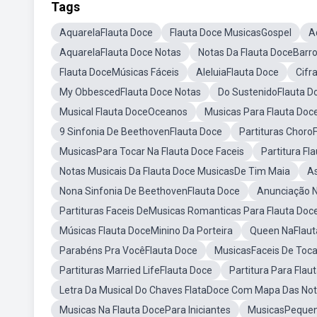
Tags
AquarelaFlauta Doce
Flauta Doce MusicasGospel
A
AquarelaFlauta Doce Notas
Notas Da Flauta DoceBarr
Flauta DoceMúsicas Fáceis
AleluiaFlauta Doce
Cifr
My ObbescedFlauta Doce Notas
Do SustenidoFlauta D
Musical Flauta DoceOceanos
Musicas Para Flauta Do
9 Sinfonia De BeethovenFlauta Doce
Partituras Choro
MusicasPara Tocar Na Flauta Doce Faceis
Partitura Fl
Notas Musicais Da Flauta Doce MusicasDe Tim Maia
As
Nona Sinfonia De BeethovenFlauta Doce
Anunciação N
Partituras Faceis DeMusicas Romanticas Para Flauta Doc
Músicas Flauta DoceMinino Da Porteira
Queen NaFlaut
Parabéns Pra VocêFlauta Doce
MusicasFaceis De Toca
Partituras Married LifeFlauta Doce
Partitura Para Flau
Letra Da Musical Do Chaves FlataDoce Com Mapa Das No
Musicas Na Flauta DocePara Iniciantes
MusicasPequen