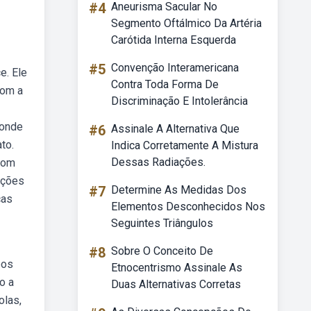
#4
Aneurisma Sacular No
Segmento Oftálmico Da Artéria
Carótida Interna Esquerda
#5
Convenção Interamericana
e. Ele
Contra Toda Forma De
com a
Discriminação E Intolerância
 onde
#6
Assinale A Alternativa Que
to.
Indica Corretamente A Mistura
Dessas Radiações.
 com
anções
#7
Determine As Medidas Dos
cas
Elementos Desconhecidos Nos
Seguintes Triângulos
#8
Sobre O Conceito De
pos
Etnocentrismo Assinale As
o a
Duas Alternativas Corretas
olas,