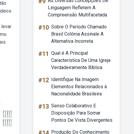
#9
As Diversas Concepções De
tão
Linguagem Refletem A
videos
Compreensão Multifacetada
 levar
#10
Sobre O Período Chamado
Brasil Colônia Assinale A
smo
Alternativa Incorreta
ais
#11
Qual é A Principal
Característica De Uma Igreja
Verdadeiramente Bíblica
#12
Identifique Na Imagem
Elementos Relacionados à
Nacionalidade Brasileira
#13
Senso Colaborativo E
Disposição Para Somar
Pontos De Vista Divergentes
#14
Produção Do Conhecimento