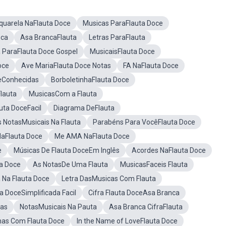
quarela NaFlauta Doce
Musicas ParaFlauta Doce
oca
Asa BrancaFlauta
Letras ParaFlauta
a ParaFlauta Doce Gospel
MusicaisFlauta Doce
oce
Ave MariaFlauta Doce Notas
FA NaFlauta Doce
ceConhecidas
BorboletinhaFlauta Doce
Flauta
MusicasCom a Flauta
auta DoceFacil
Diagrama DeFlauta
 NotasMusicais Na Flauta
Parabéns Para VocêFlauta Doce
aFlauta Doce
Me AMA NaFlauta Doce
e
Músicas De Flauta DoceEm Inglês
Acordes NaFlauta Doce
a Doce
As NotasDe Uma Flauta
MusicasFaceis Flauta
 Na Flauta Doce
Letra DasMusicas Com Flauta
ta DoceSimplificada Facil
Cifra Flauta DoceAsa Branca
tas
NotasMusicais Na Pauta
Asa Branca CifraFlauta
as Com Flauta Doce
In the Name of LoveFlauta Doce